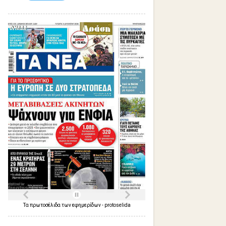
Τα
πρωτοσέλιδα
των
εφημερίδων
-
protoselida