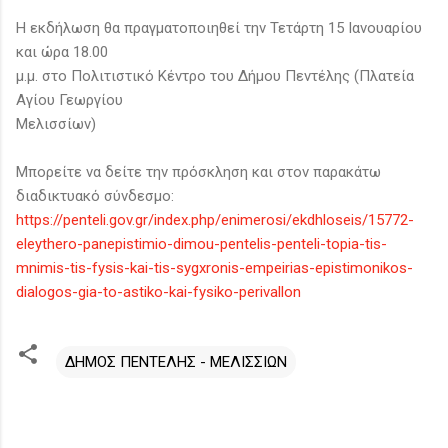
Η εκδήλωση θα πραγματοποιηθεί την Τετάρτη 15 Ιανουαρίου
και ώρα 18.00
μ.μ. στο Πολιτιστικό Κέντρο του Δήμου Πεντέλης (Πλατεία
Αγίου Γεωργίου
Μελισσίων)
Μπορείτε να δείτε την πρόσκληση και στον παρακάτω
διαδικτυακό σύνδεσμο:
https://penteli.gov.gr/index.php/enimerosi/ekdhloseis/15772-
eleythero-panepistimio-dimou-pentelis-penteli-topia-tis-
mnimis-tis-fysis-kai-tis-sygxronis-empeirias-epistimonikos-
dialogos-gia-to-astiko-kai-fysiko-perivallon
ΔΗΜΟΣ ΠΕΝΤΕΛΗΣ - ΜΕΛΙΣΣΙΩΝ
Σ
χ