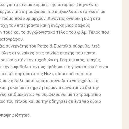
ές για το σινεμά κομμάτι της ιστορίας. Σκηνοθετεί
υργούν μια ατμόσφαιρά που επιβάλλεται στο θεατή με
ν τρόμο που κυριαρχούν. Δίνοντας ονειρική υφή στα
οχή του επιζήσαντα και η ανάγκη μιας σαφούς
ν τους και το συγκλονιστικό τέλος του φιλμ. Τέλος που
ηματογράφου.
ια συνεργάτης του Petzold. Σιωπηλά, αθόρυβα, λιτά,
όλες οι γυναίκες στις ταινίες εποχής που πάντα
ιρετικά αυτόν τον τυχοδιώκτη. Γοητευτικός, τραχύς,
 στην αμφιβολία: όντως πρόδωσε τη γυναίκα του ή είναι
ιστικό πορτραίτο της Νέλι, πίσω από το οποίο
Όπως η Νέλι αποπειράται συνειδητά να ξεχάσει το
αι η σκληρά ηττημένη Γερμανία αρνείται να δει την
νες επιδιώκοντας να συμφιλιωθεί με το τραυματικό
ας του τίτλου και θα την οδηγήσει σε ένα νέο αύριο
 υποψηφιότητες.