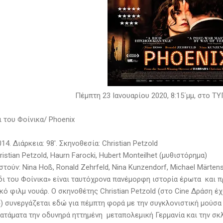
Πέμπτη 23 Ιανουαρίου 2020, 8:15΄μμ, στο Τ
 του Φοίνικα/ Phoenix
014. Διάρκεια: 98'. Σκηνοθεσία: Christian Petzold
ristian Petzold, Haurn Farocki, Hubert Monteilhet (μυθιστόρημα)
ούν: Nina Hoß, Ronald Zehrfeld, Nina Kunzendorf, Michael Märtens
δι του Φοίνικα» είναι ταυτόχρονα πανέμορφη ιστορία έρωτα και π
ό φιλμ νουάρ. Ο σκηνοθέτης Christian Petzold (στο Cine Δράση έχ
) συνεργάζεται εδώ για πέμπτη φορά με την συγκλονιστική μούσα κ
κατάματα την οδυνηρά ηττημένη μεταπολεμική Γερμανία και την σκ