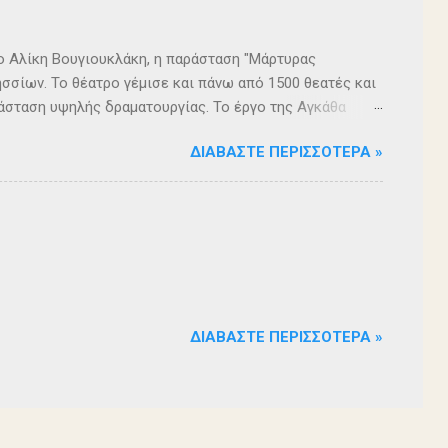
ρο Αλίκη Βουγιουκλάκη, η παράσταση "Μάρτυρας
σσίων. Το θέατρο γέμισε και πάνω από 1500 θεατές και
άσταση υψηλής δραματουργίας. Το έργο της Αγκάθα
. Η σασπένς, το μυστήριο, η πλοκή, οι μεγάλες
ΔΙΑΒΆΣΤΕ ΠΕΡΙΣΣΌΤΕΡΑ »
 ερωτήματα, σημάδεψαν όλους όσους παρακολούθησαν το
 για μία αναμφισβήτητα δυνατή παράσταση. Με τη
ρά σειρά ετών είναι υπεύθυνη του Α΄ Δημοτικού
οι ηθοποιοί: Αλέξανδρος Γεωργίου, Αλέξανδρος
ίου, Ευριπίδης Τσαούσογλου, Θοδωρής Σκληρός ,
ΔΙΑΒΆΣΤΕ ΠΕΡΙΣΣΌΤΕΡΑ »