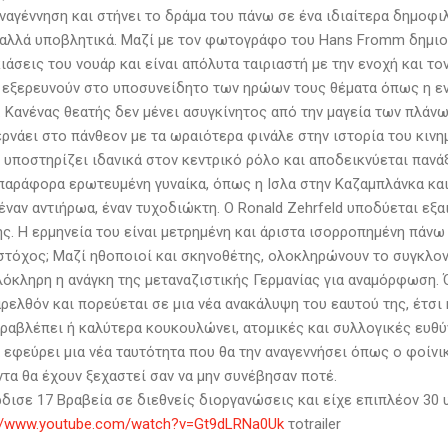
ναγέννηση και στήνει το δράμα του πάνω σε ένα ιδιαίτερα δημοφιλ
, αλλά υποβλητικά. Μαζί με τον φωτογράφο του Hans Fromm δημιο
άσεις του νουάρ και είναι απόλυτα ταιριαστή με την ενοχή και το
 εξερευνούν στο υποσυνείδητο των ηρώων τους θέματα όπως η εν
. Κανένας θεατής δεν μένει ασυγκίνητος από την μαγεία των πλάνω
ερνάει στο πάνθεον με τα ωραιότερα φινάλε στην ιστορία του κιν
υποστηρίζει ιδανικά στον κεντρικό ρόλο και αποδεικνύεται πανάξ
 παράφορα ερωτευμένη γυναίκα, όπως η Ισλα στην Καζαμπλάνκα και 
ναν αντιήρωα, έναν τυχοδιώκτη. Ο Ronald Zehrfeld υποδύεται εξα
ς. Η ερμηνεία του είναι μετρημένη και άριστα ισορροπημένη πάνω
στόχος; Μαζί ηθοποιοί και σκηνοθέτης, ολοκληρώνουν το συγκλον
λόκληρη η ανάγκη της μεταναζιστικής Γερμανίας για αναμόρφωση. 
ελθόν και πορεύεται σε μια νέα ανακάλυψη του εαυτού της, έτσι κ
αραβλέπει ή καλύτερα κουκουλώνει, ατομικές και συλλογικές ευθύ
 εφεύρει μια νέα ταυτότητα που θα την αναγεννήσει όπως ο φοίνικ
τα θα έχουν ξεχαστεί σαν να μην συνέβησαν ποτέ.
ρδισε 17 Βραβεία σε διεθνείς διοργανώσεις και είχε επιπλέον 30
://www.youtube.com/watch?v=Gt9dLRNa0Uk
τοtrailer