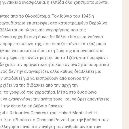
η γυναικεία ανασφάλεια, η ελπίδα όλα χρησιμοποιούνται
αντες από το Ολοκαύτωμα. Τον Ιούνιο του 1945 η
ραγουδίστρια επιστρέφει στο κατεστραμμένο Βερολίνο.
βάλλεται σε πλαστικές εγχειρήσεις που της
ύργια αρχή. Εκείνη όμως δε θέλει τίποτα καινούργιο.
τον όμορφο σύζυγό της, που έπαιζε πιάνο στα τζαζ μπαρ
ηθάει να αποκαταστήσει στη ζωή της και ονειρεύεται
αποτρέψει τη συνάντηση της με το Τζόνι, γιατί σύμφωνα
έχεται την πραγματικότητα και τον αναζητά πεισματικά.
ίνος δεν την αναγνωρίζει, αλλά καθώς διαβλέπει μια
ην υποδυθεί για να εισπράξουν από κοινού την
ρχίζει να της διδάσκει από την αρχή την
ης, το γραφικό της χαρακτήρα. Μέσα στο δυσοίωνο
να αναγεννήσει την αγάπη τους και να βρει απαντήσεις
Ή την έστειλε σε βέβαιο θάνατο;
«Le Retourdes Cendres» του Hubert Monteilhet. Η
 Στο «Phoenix» ο Christian Petzold, με την βοήθεια των
ή αλληγορία πάνω στην ανάγκη των ανθρώπων και των