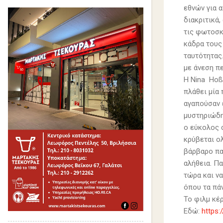
εθνών για α
διακριτικά
τις φωτοσκι
κάδρα τους
ταυτότητας
με άνεση π
Η Nina Hoß 
πλάθει μία
αγαπούσαν έ
μυστηριώδη
ο εύκολος 
κρύβεται ο
βάρβαρο παρ
αλήθεια. Π
τώρα και να
όπου τα πάν
Το φιλμ κέ
Εδώ:
https