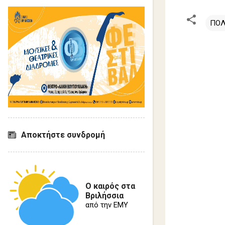
ΠΟΛ
Σ
χ
ό
λ
ι
α
Αποκτήστε συνδρομή
Ο καιρός στα
Βριλήσσια
από την ΕΜΥ