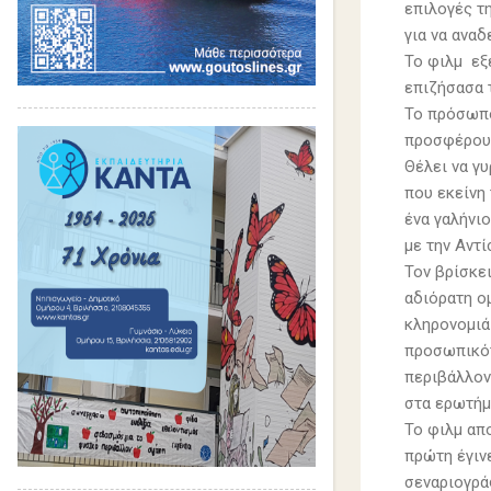
επιλογές τ
για να αναδ
Το φιλμ εξ
επιζήσασα 
Το πρόσωπο
προσφέρουν
Θέλει να γυ
που εκείνη
ένα γαλήνιο
με την Αντ
Τον βρίσκει
αδιόρατη ομ
κληρονομιά 
προσωπικότ
περιβάλλον
στα ερωτήμα
Το φιλμ απ
πρώτη έγινε
σεναριογρά