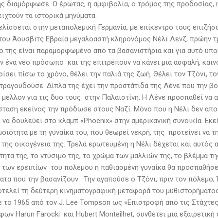
ης διαμόρφωσε. Ο έρωτας, η αμφιβολία, ο τρόμος της προδοσίας, 
ειχτούν τα ιστορικά μηνύματα.
ελίσσεται στην μεταπολεμική Γερμανία, με επίκεντρο τους επιζήσ
του Άουσβιτς Εβραία μεγαλοαστή κληρονόμος Νέλι Λενζ, πρώην τ
 της είναι παραμορφωμένο από τα βασανιστήρια και για αυτό υπο
 ένα νέο πρόσωπο και της επιτρέπουν να κάνει μια ασφαλή, καινο
ρίσει πίσω το χρόνο, θέλει την παλιά της ζωή. Θέλει τον Τζόνι, 
 τραγουδούσε. Δίπλα της έχει την προστάτιδα της Λένε που την βο
 μέλλον για τις δυο τους στην Παλαιστίνη. Η Λένε προσπαθεί να 
ίσταση εκείνος την πρόδωσε στους Ναζί. Μόνο που η Νέλι δεν αποδ
 να δουλεύει στο κλαμπ «Phoenix» στην αμερικανική συνοικία. Εκε
οιότητα με τη γυναίκα του, που θεωρεί νεκρή, της προτείνει να τ
της οικογένεια της. Τρελά ερωτευμένη η Νέλι δέχεται και αυτός α
ητα της, το ντύσιμο της, το χρώμα των μαλλιών της, το βλέμμα τ
 των ερειπίων του πολέμου η παθιασμένη γυναίκα θα προσπαθήσει 
τα που την βασανίζουν. Την αγαπούσε ο Τζόνι, πριν τον πόλεμο; 
οτελεί τη δεύτερη κινηματογραφική μεταφορά του μυθιστορήματος 
 το 1965 από τον J. Lee Tompson ως «Επιστροφή από τις Στάχτες».
φων Harun Farocki και Hubert Monteilhet, συνθέτει μια εξαιρετικ