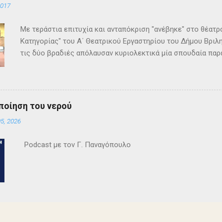
2017
Με τεράστια επιτυχία και ανταπόκριση "ανέβηκε" στο θέατ
Κατηγορίας" του Α΄ Θεατρικού Εργαστηρίου του Δήμου Βριλη
τις δύο βραδιές απόλαυσαν κυριολεκτικά μία σπουδαία παρ
Κρίστι καθήλωσε τους θεατρόφιλους σε όλη τη διάρκειά του
ανατροπές και ένα μοναδικό φινάλε που απαντά σε όλα τα
έργο και τους έμειναν ανεξίτηλα στη μνήμη τους. Επρόκειτο
σπουδαία σκηνοθεσία της Τώνιας Σταυροπούλου που επί μακ
ποίηση του νερού
Θεατρικού Εργαστηρίου. Εξαιρετικές ερμηνείες κατέθεσαν 
5, 2026
Θεοδόσης, Άννα Αλεξανδράκη, Γιάννης Καρτερός, Δήμητρα Χ
Κατερίνα Χαραυγή , Κατερίνα Σταθάτου , Λουκί...
Podcast με τον Γ. Παναγόπουλο