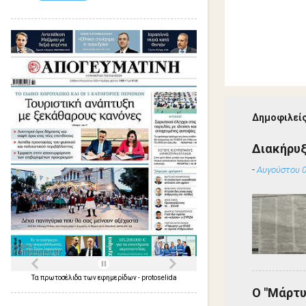
Δημοφιλείς
Διακήρυ
-
Αυγούστου 0
Τα
πρωτοσέλιδα
των
εφημερίδων
-
protoselida
Ο "Μάρτυ