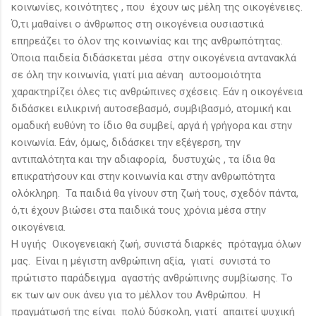
κοινωνίες, κοινότητες , που έχουν ως μέλη της οικογένειες.
Ό,τι μαθαίνει ο άνθρωπος στη οικογένεια ουσιαστικά
επηρεάζει το όλον της κοινωνίας και της ανθρωπότητας.
Όποια παιδεία διδάσκεται μέσα στην οικογένεια αντανακλά
σε όλη την κοινωνία, γιατί μια αέναη αυτοομοιότητα
χαρακτηρίζει όλες τις ανθρώπινες σχέσεις. Εάν η οικογένεια
διδάσκει ειλικρινή αυτοσεβασμό, συμβιβασμό, ατομική και
ομαδική ευθύνη το ίδιο θα συμβεί, αργά ή γρήγορα και στην
κοινωνία. Εάν, όμως, διδάσκει την εξέγερση, την
αντιπαλότητα και την αδιαφορία, δυστυχώς , τα ίδια θα
επικρατήσουν και στην κοινωνία και στην ανθρωπότητα
ολόκληρη. Τα παιδιά θα γίνουν στη ζωή τους, σχεδόν πάντα,
ό,τι έχουν βιώσει στα παιδικά τους χρόνια μέσα στην
οικογένεια.
Η υγιής Οικογενειακή ζωή, συνιστά διαρκές πρόταγμα όλων
μας. Είναι η μέγιστη ανθρώπινη αξία, γιατί συνιστά το
πρώτιστο παράδειγμα αγαστής ανθρώπινης συμβίωσης. Το
εκ των ων ουκ άνευ για το μέλλον του Ανθρώπου. Η
πραγμάτωσή της είναι πολύ δύσκολη, γιατί απαιτεί ψυχική