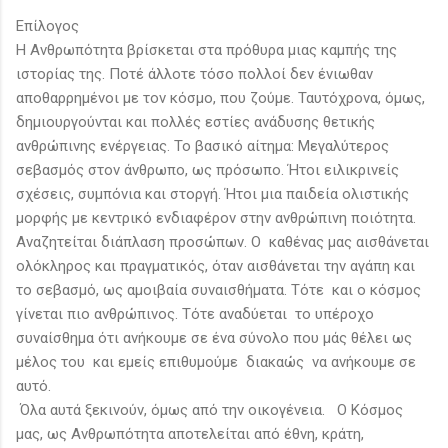
Επίλογος
Η Ανθρωπότητα βρίσκεται στα πρόθυρα μιας καμπής της
ιστορίας της. Ποτέ άλλοτε τόσο πολλοί δεν ένιωθαν
αποθαρρημένοι με τον κόσμο, που ζούμε. Ταυτόχρονα, όμως,
δημιουργούνται και πολλές εστίες ανάδυσης θετικής
ανθρώπινης ενέργειας. Το βασικό αίτημα: Μεγαλύτερος
σεβασμός στον άνθρωπο, ως πρόσωπο. Ήτοι ειλικρινείς
σχέσεις, συμπόνια και στοργή. Ήτοι μια παιδεία ολιστικής
μορφής με κεντρικό ενδιαφέρον στην ανθρώπινη ποιότητα.
Αναζητείται διάπλαση προσώπων. Ο καθένας μας αισθάνεται
ολόκληρος και πραγματικός, όταν αισθάνεται την αγάπη και
το σεβασμό, ως αμοιβαία συναισθήματα. Τότε και ο κόσμος
γίνεται πιο ανθρώπινος. Τότε αναδύεται το υπέροχο
συναίσθημα ότι ανήκουμε σε ένα σύνολο που μάς θέλει ως
μέλος του και εμείς επιθυμούμε διακαώς να ανήκουμε σε
αυτό.
Όλα αυτά ξεκινούν, όμως από την οικογένεια. Ο Κόσμος
μας, ως Ανθρωπότητα αποτελείται από έθνη, κράτη,