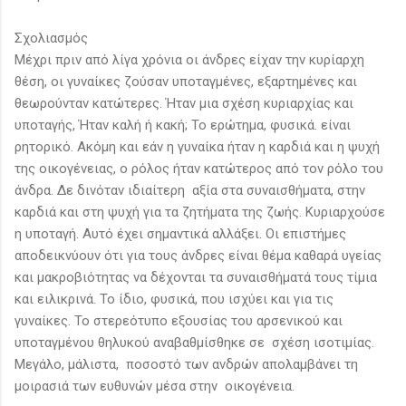
Σχολιασμός
Μέχρι πριν από λίγα χρόνια οι άνδρες είχαν την κυρίαρχη
θέση, οι γυναίκες ζούσαν υποταγμένες, εξαρτημένες και
θεωρούνταν κατώτερες. Ήταν μια σχέση κυριαρχίας και
υποταγής, Ήταν καλή ή κακή; Το ερώτημα, φυσικά. είναι
ρητορικό. Ακόμη και εάν η γυναίκα ήταν η καρδιά και η ψυχή
της οικογένειας, ο ρόλος ήταν κατώτερος από τον ρόλο του
άνδρα. Δε δινόταν ιδιαίτερη αξία στα συναισθήματα, στην
καρδιά και στη ψυχή για τα ζητήματα της ζωής. Κυριαρχούσε
η υποταγή. Αυτό έχει σημαντικά αλλάξει. Οι επιστήμες
αποδεικνύουν ότι για τους άνδρες είναι θέμα καθαρά υγείας
και μακροβιότητας να δέχονται τα συναισθήματά τους τίμια
και ειλικρινά. Το ίδιο, φυσικά, που ισχύει και για τις
γυναίκες. Το στερεότυπο εξουσίας του αρσενικού και
υποταγμένου θηλυκού αναβαθμίσθηκε σε σχέση ισοτιμίας.
Μεγάλο, μάλιστα, ποσοστό των ανδρών απολαμβάνει τη
μοιρασιά των ευθυνών μέσα στην οικογένεια.