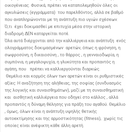
οικογένειας. Φυσικά, πρέπει να καταπολεμηθούν όλες οι
αγκυλώσεις (εγγράμματα) του παρελθόντος, αλλά σε βαθμό
που αναπληρώνονται με τη ανάπτυξη πιο υγιών σχέσεων.
Ό,τι έχει δοκιμασθεί με επιτυχία μέσα στην ιστορική
διαδρομή ΔΕΝ καταργείται ποτέ.
Όλα αυτά διέρχονται από την καλλιέργεια και ανάπτυξη ενός
ολογράμματος δοκιμασμένων αρετών, όπως η φρόνηση, η
σωφροσύνη, η δικαιοσύνη , το θάρρος , η γενναιοδωρία, η
συμπόνια, η μεγαλοψυχία, η γλυκύτητα και προπαντός η
αγάπη, που πρέπει να καλλιεργούνται διαρκώς.
Θεμέλιο και κορμός όλων των αρετών είναι οι ρυθμιστικές
αξίες: Η αναζήτηση της αλήθειας, της σοφίας (συνδυασμός
της λογικής και συναισθημάτων), μαζί με τη συναισθηματική
και αισθητική καλλιέργεια που οδηγεί στο κάλλος , αλλά
προπαντός η δύναμη θέλησης για πράξη του αγαθού. Θεμέλιο
, όμως, όλων είναι η ανάπτυξη υψηλής θετικής
αυτοεκτίμησης και της αρμοστικότητας (fitness), χωρίς τις
οποίες είναι ανέφικτη κάθε άλλη αρετή.