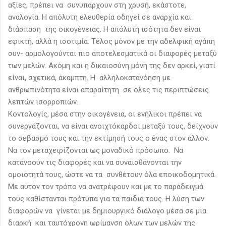
αξίες, πρέπει να συνυπάρχουν στη χρυσή, εκάστοτε,
αναλογία. Η απόλυτη ελευθερία οδηγεί σε αναρχία και
διάσπαση της οικογένειας. Η απόλυτη ισότητα δεν είναι
εφικτή, αλλά η ισοτιμία. Τέλος μόνον με την αδελφική αγάπη
συν- αρμολογούνται πιο αποτελεσματικά οι διαφορές μεταξύ
των μελών. Ακόμη και η δικαιοσύνη μόνη της δεν αρκεί, γιατί
είναι, σχετικά, άκαμπτη. Η αλληλοκατανόηση με
ανθρωπινότητα είναι απαραίτητη σε όλες τις περιπτώσεις
λεπτών ισορροπιών.
Κοντολογίς, μέσα στην οικογένεια, οι ενήλικοι πρέπει να
συνεργάζονται, να είναι ανοιχτόκαρδοι μεταξύ τους, δείχνουν
το σεβασμό τους και την εκτίμησή τους ο ένας στον άλλον.
Να τον μεταχειρίζονται ως μοναδικό πρόσωπο. Να
κατανοούν τις διαφορές και να συναισθάνονται την
ομοιότητά τους, ώστε να τα συνθέτουν όλα εποικοδομητικά.
Με αυτόν τον τρόπο να ανατρέφουν και με το παράδειγμά
τους καθίστανται πρότυπα για τα παιδιά τους. Η λύση των
διαφορών να γίνεται με δημιουργικό διάλογο μέσα σε μια
διαρκή και ταυτόχρονη ωρίμανση όλων των μελών της