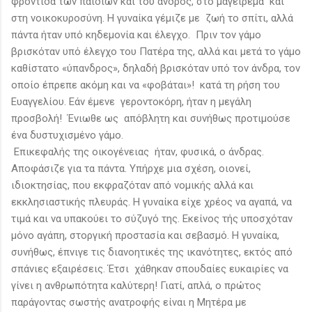
φροντίδα των παιδιών και του ανδρός, στο μαγείρεμα και
στη νοικοκυροσύνη. Η γυναίκα γέμιζε με ζωή το σπίτι, αλλά
πάντα ήταν υπό κηδεμονία και έλεγχο. Πριν τον γάμο
βρισκόταν υπό έλεγχο του Πατέρα της, αλλά και μετά το γάμο
καθίστατο «ύπανδρος», δηλαδή βρισκόταν υπό τον άνδρα, τον
οποίο έπρεπε ακόμη και να «φοβάται»! κατά τη ρήση του
Ευαγγελίου. Εάν έμενε γεροντοκόρη, ήταν η μεγάλη
προσβολή! Ένιωθε ως απόβλητη και συνήθως προτιμούσε
ένα δυστυχισμένο γάμο.
Επικεφαλής της οικογένειας ήταν, φυσικά, ο άνδρας.
Αποφάσιζε για τα πάντα. Υπήρχε μια σχέση, οιονεί,
ιδιοκτησίας, που εκφραζόταν από νομικής αλλά και
εκκλησιαστικής πλευράς. Η γυναίκα είχε χρέος να αγαπά, να
τιμά και να υπακούει το σύζυγό της. Εκείνος τής υποσχόταν
μόνο αγάπη, στοργική προστασία και σεβασμό. Η γυναίκα,
συνήθως, έπνιγε τις διανοητικές της ικανότητες, εκτός από
σπάνιες εξαιρέσεις. Έτσι χάθηκαν σπουδαίες ευκαιρίες να
γίνει η ανθρωπότητα καλύτερη! Γιατί, απλά, ο πρώτος
παράγοντας σωστής ανατροφής είναι η Μητέρα με