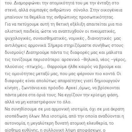
του. Διαμορφώνει την ατομικότητά του με την ένταξη στο
στενό, αλλά συμπαγές ανθρώπινο σύνολο. Στην οικογένεια
μπαίνουν τα θεμέλια της ανθρώπινης προσωπικότητας.
Για να πετύχουμε αυτή τη θετική εξέλιξη απαιτείται μια πιο
ολιστική παιδεία, ώστε να αναπτυχθούν οι πνευματικές,
ψυχολογικές, συναισθηματικές, νομικές , διανοητικές μας
αντιλήψεις αρμονικά. Σήμερα στηριζόμαστε συνήθως στους
δυισμούς! Διατηρούμε πάντα τις διαφορές μας και μάλιστα
τις τονίζουμε περισσότερο: αρσενικό –θηλυκό, νέος –γέρος,
πλούσιος -πτωχός,… Θαρρούμε ήλθε καιρός να βρούμε και
τις ομοιότητες μεταξύ μας, που μας φέρνουν πιο κοντά. Οι
διαφορές είναι απολύτως απαραίτητες γιατί δημιουργούν
κίνηση , ζωντάνια και πρόοδο. Αρκεί ,όμως, να βρίσκονται
πάντα μέσα στα όριά τους. Να εγγίζουν την κρίσιμη φάση,
αλλά να μη καταστρέφουν το όλο.
Να συνηθίσουμε σε μια αρμονική ισοτιμία, όχι σε μια άκρατη
ισοπέδωση όλων. Μια ισοτιμία, από την οποία αναδύονται η
αυτονομία, η μεγαλύτερη δυνατή ατομική ελευθερία, το
αίσθημα ευθύνης, η συλλογική λήψη αποφάσεων, ο