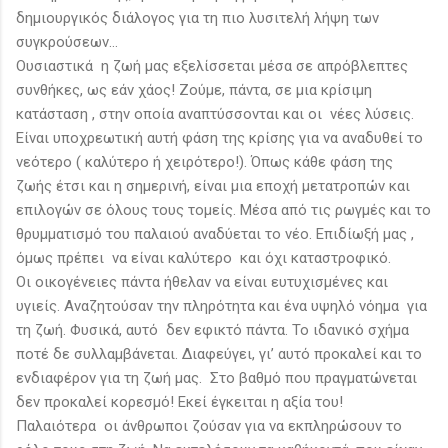
δημιουργικός διάλογος για τη πιο λυσιτελή λήψη των
συγκρούσεων…
Ουσιαστικά η ζωή μας εξελίσσεται μέσα σε απρόβλεπτες
συνθήκες, ως εάν χάος! Ζούμε, πάντα, σε μια κρίσιμη
κατάσταση , στην οποία αναπτύσσονται και οι νέες λύσεις.
Είναι υποχρεωτική αυτή φάση της κρίσης για να αναδυθεί το
νεότερο ( καλύτερο ή χειρότερο!). Όπως κάθε φάση της
ζωής έτσι και η σημερινή, είναι μια εποχή μετατροπών και
επιλογών σε όλους τους τομείς. Μέσα από τις ρωγμές και το
θρυμματισμό του παλαιού αναδύεται το νέο. Επιδίωξή μας ,
όμως πρέπει να είναι καλύτερο και όχι καταστροφικό.
Οι οικογένειες πάντα ήθελαν να είναι ευτυχισμένες και
υγιείς. Αναζητούσαν την πληρότητα και ένα υψηλό νόημα για
τη ζωή. Φυσικά, αυτό δεν εφικτό πάντα. Το ιδανικό σχήμα
ποτέ δε συλλαμβάνεται. Διαφεύγει, γι’ αυτό προκαλεί και το
ενδιαφέρον για τη ζωή μας. Στο βαθμό που πραγματώνεται
δεν προκαλεί κορεσμό! Εκεί έγκειται η αξία του!
Παλαιότερα οι άνθρωποι ζούσαν για να εκπληρώσουν το