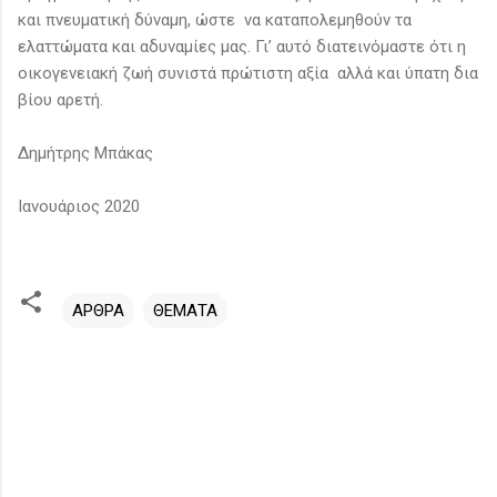
και πνευματική δύναμη, ώστε να καταπολεμηθούν τα
ελαττώματα και αδυναμίες μας. Γι’ αυτό διατεινόμαστε ότι η
οικογενειακή ζωή συνιστά πρώτιστη αξία αλλά και ύπατη δια
βίου αρετή.
Δημήτρης Μπάκας
Ιανουάριος 2020
ΑΡΘΡΑ
ΘΕΜΑΤΑ
Σ
χ
ό
λ
ι