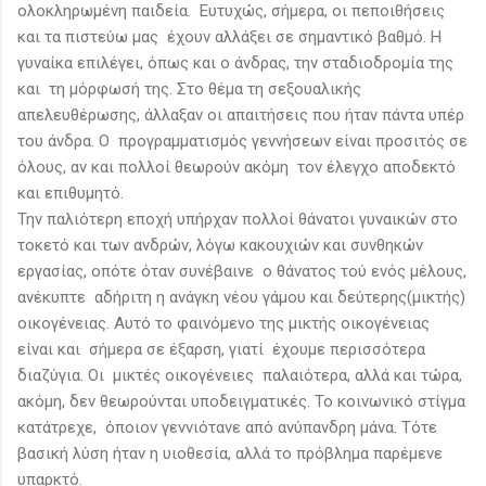
ολοκληρωμένη παιδεία. Ευτυχώς, σήμερα, οι πεποιθήσεις
και τα πιστεύω μας έχουν αλλάξει σε σημαντικό βαθμό. Η
γυναίκα επιλέγει, όπως και ο άνδρας, την σταδιοδρομία της
και τη μόρφωσή της. Στο θέμα τη σεξουαλικής
απελευθέρωσης, άλλαξαν οι απαιτήσεις που ήταν πάντα υπέρ
του άνδρα. Ο προγραμματισμός γεννήσεων είναι προσιτός σε
όλους, αν και πολλοί θεωρούν ακόμη τον έλεγχο αποδεκτό
και επιθυμητό.
Την παλιότερη εποχή υπήρχαν πολλοί θάνατοι γυναικών στο
τοκετό και των ανδρών, λόγω κακουχιών και συνθηκών
εργασίας, οπότε όταν συνέβαινε ο θάνατος τού ενός μέλους,
ανέκυπτε αδήριτη η ανάγκη νέου γάμου και δεύτερης(μικτής)
οικογένειας. Αυτό το φαινόμενο της μικτής οικογένειας
είναι και σήμερα σε έξαρση, γιατί έχουμε περισσότερα
διαζύγια. Οι μικτές οικογένειες παλαιότερα, αλλά και τώρα,
ακόμη, δεν θεωρούνται υποδειγματικές. Το κοινωνικό στίγμα
κατάτρεχε, όποιον γεννιότανε από ανύπανδρη μάνα. Τότε
βασική λύση ήταν η υιοθεσία, αλλά το πρόβλημα παρέμενε
υπαρκτό.