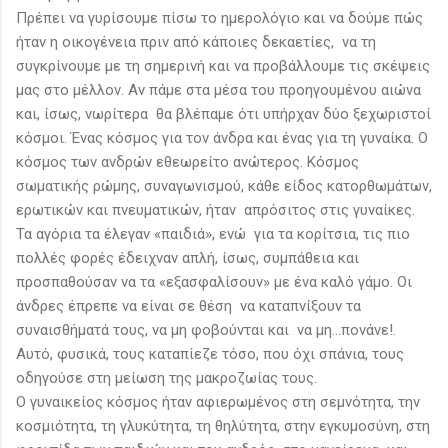
Πρέπει να γυρίσουμε πίσω το ημερολόγιο και να δούμε πώς
ήταν η οικογένεια πριν από κάποιες δεκαετίες, να τη
συγκρίνουμε με τη σημερινή και να προβάλλουμε τις σκέψεις
μας στο μέλλον. Αν πάμε στα μέσα του προηγουμένου αιώνα
και, ίσως, νωρίτερα θα βλέπαμε ότι υπήρχαν δύο ξεχωριστοί
κόσμοι. Ένας κόσμος για τον άνδρα και ένας για τη γυναίκα. Ο
κόσμος των ανδρών εθεωρείτο ανώτερος. Κόσμος
σωματικής ρώμης, συναγωνισμού, κάθε είδος κατορθωμάτων,
ερωτικών και πνευματικών, ήταν απρόσιτος στις γυναίκες.
Τα αγόρια τα έλεγαν «παιδιά», ενώ για τα κορίτσια, τις πιο
πολλές φορές έδειχναν απλή, ίσως, συμπάθεια και
προσπαθούσαν να τα «εξασφαλίσουν» με ένα καλό γάμο. Οι
άνδρες έπρεπε να είναι σε θέση να καταπνίξουν τα
συναισθήματά τους, να μη φοβούνται και να μη…πονάνε!.
Αυτό, φυσικά, τους καταπίεζε τόσο, που όχι σπάνια, τους
οδηγούσε στη μείωση της μακροζωίας τους.
Ο γυναικείος κόσμος ήταν αφιερωμένος στη σεμνότητα, την
κοσμιότητα, τη γλυκύτητα, τη θηλύτητα, στην εγκυμοσύνη, στη