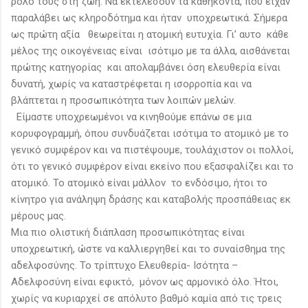
ρόλο τους στη ζωή. Να εκτελέσουν τα καθήκοντά, που είχαν
παραλάβει ως κληροδότημα και ήταν υποχρεωτικά. Σήμερα
ως πρώτη αξία θεωρείται η ατομική ευτυχία. Γι’ αυτο κάθε
μέλος της οικογένειας είναι ισότιμο με τα άλλα, αισθάνεται
πρώτης κατηγορίας και απολαμβάνει όση ελευθερία είναι
δυνατή, χωρίς να καταστρέφεται η ισορροπία και να
βλάπτεται η προσωπικότητα των λοιπών μελών.
Είμαστε υποχρεωμένοι να κινηθούμε επάνω σε μια
κορυφογραμμή, όπου συνδυάζεται ισότιμα το ατομικό με το
γενικό συμφέρον και να πιστέψουμε, τουλάχιστον οι πολλοί,
ότι το γενικό συμφέρον είναι εκείνο που εξασφαλίζει και το
ατομικό. Το ατομικό είναι μάλλον το ενδόσιμο, ήτοι το
κίνητρο για ανάληψη δράσης και καταβολής προσπάθειας εκ
μέρους μας.
Μια πιο ολιστική διάπλαση προσωπικότητας είναι
υποχρεωτική, ώστε να καλλιεργηθεί και το συναίσθημα της
αδελφοσύνης. Το τρίπτυχο Ελευθερία- Ισότητα –
Αδελφοσύνη είναι εφικτό, μόνον ως αρμονικό όλο. Ήτοι,
χωρίς να κυριαρχεί σε απόλυτο βαθμό καμία από τις τρεις