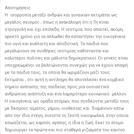
Αποτιμήσεις
Η ισορροπία μεταξύ ανδρών και γυναικών εκτιμάται ως
μεγάλος σεισμός , όπως η ανακάλυψη ότι η Γη είναι
στρογγυλή και όχι επίπεδη. Η ισοτιμία, που απαιτεί, ακόμη,
αρκετό χρόνο για να απλωθεί θα καταστήσει την οικογένεια
πιο υγιή και ευέλικτη και αποδοτική. Τα παιδιά που
μεγαλώνουν σε συνθήκες ισοτιμίας καθίστανται και
καλύτεροι πολίτες και μάλιστα δημοκρατικοί. Οι γονείς είναι
υποχρεωμένοι να βελτιώνονται συνεχώς για να έχουν επαφή
με τα παιδιά τους, τα οποία θα ωριμάζουν μαζί τους.
Εκτιμάται , ότι αυτή η αντίληψη θα αποτελέσει ένα κομβικό
σημείο ανάτασης της παιδείας προς μία ουσιαστικά
ανθρώπινη ανάπτυξη και ένα λαμπρότερο κοινωνικό μέλλον.
Η οικογένεια, ως ομάδα ατόμων, που συνδέονται μεταξύ τους
με δεσμούς αίματος, γάμου, υιοθεσίας και διαμένουν κάτω
από την ίδια στέγη, συνιστά τη ζεστή οικοφωλεά, στην οποία
επωάζεται, ως καρπός αγάπης, η ίδια η ζωή. Εκεί το άτομο
δημιουργεί τα πρώτα και πιο σταθερά ριζώματα του εαυτού