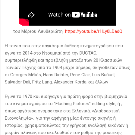
του Μάριου Λευθεριώτη
https://youtu.be/r1lLy0LDadQ
Η ταινία που στην παγκόσμια έκθεση κινηματογράφου που
έγινε το 2014 στο Ντουμπάϊ από την DUCTAC,
συμπεριελήφθη και προεβλήθη μεταξύ των 20 Κλασσικών
Ταινιών Τέχνης από το 1904 μέχρι σήμερα, σκηνοθετών όπως
οι Georges Méliès, Hans Richter, René Clair, Luis Buñuel,
Salvador Dali, Fritz Lang, Alexander Korda και άλλων
Εγινε το 1970 και εισήγαγε για πρώτη φορά στην βιομηχανία
του κινηματογράφου το "Flashing Pictures" editing style, ή ,
όπως αργότερα ονομάστηκε στα Ελληνικά, «Διαδραστική
Εικονοληψία», για την αφήγηση μίας έντονης σκηνής ή
ιστορίας, χρησιμοποιώντας την γρήγορη εναλλαγή εικόνων ή
μικρών πλάνων, που ακολουθούν τον ρυθμό της μουσικής.