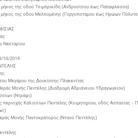
ά μήκος της οδού Τσιμπρικίδη (Ανδρούτσου έως Παπαφλέσσα)
ά μήκος της οδού Μελπομένης (Γοργοποτάμου έως Ηρώων Πολυτε
ΦΙΣΙΑΣ
ιάς
ου Νεκταρίου
3/10/2019
ΝΤΕΛΗΣ
λης
 του Μεγάρου της Δουκίσσης Πλακεντίας
 Ιεράς Μονής Πεντέλης (Διαδρομή Αδριάνειου Υδραγωγείου)
ισσίων (Ντράφι)
ης περιοχής Καλισσίων Πεντέλης (Κοιμητηρίου, οδός Ασπασίας - Π
ως)
 Ιεράς Μονής Παντοκράτορος (Νταού Πεντέλης)
Πεντέλης