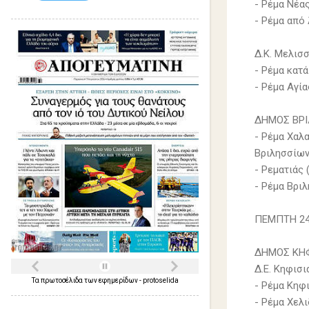
- Ρέμα Νέα
- Ρέμα από
Δ.Κ. Μελισ
- Ρέμα κατ
- Ρέμα Αγί
ΔΗΜΟΣ ΒΡΙ
- Ρέμα Χαλ
Βριλησσίων
- Ρεματιάς 
- Ρέμα Βρι
ΠΕΜΠΤΗ 24
ΔΗΜΟΣ ΚΗΦ
Δ.Ε. Κηφισι
Τα
πρωτοσέλιδα
των
εφημερίδων
-
protoselida
- Ρέμα Κηφ
- Ρέμα Χελ