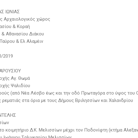
Σ ΙΩΝΙΑΣ
ος Αρχαιολογικός χώρος
ασίου & Κοραή
υ & Αθανασίου Διάκου
 Ταύρου & Ελ Αλαμέιν
0/2019
ΑΡΟΥΣΙΟΥ
ιοχής Αγ. Θωμά
ιοχής Ψαλιδίου
φούς (από Νέα Λέσβο έως και την οδό Πρωταγόρα στο ύψος του 
ς ρεματιάς στα όρια με τους Δήμους Βριλησσίων και Χαλανδρίου
ΝΤΕΛΗΣ
σσίων
 το κοιμητήριο Δ.Κ. Μελισσίων μέχρι τον Ποδονίφτη (κτήμα Αλεξα
ου Ιωάννου Σαλιγκαρίου Μελισσίων