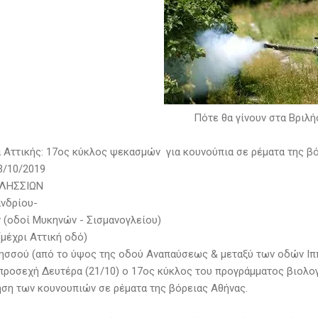
Πότε θα γίνουν στα Βριλ
 Αττικής: 17ος κύκλος ψεκασμών για κουνούπια σε ρέματα της β
3/10/2019
ΛΗΣΣΙΩΝ
ανδρίου-
 (οδοί Μυκηνών - Σισμανογλείου)
(μέχρι Αττική οδό)
λησσού (από το ύψος της οδού Αναπαύσεως & μεταξύ των οδών Ιπ
 προσεχή Δευτέρα (21/10) ο 17ος κύκλος του προγράμματος βιολο
ση των κουνουπιών σε ρέματα της βόρειας Αθήνας.