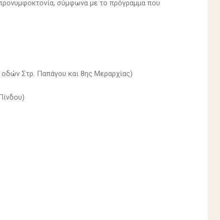
 προνυμφοκτονία, σύμφωνα με το πρόγραμμα που
 οδών Στρ. Παπάγου και 8ης Μεραρχίας)
Πίνδου)