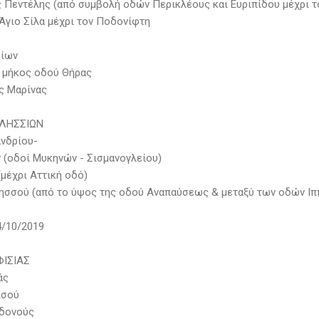
ς Πεντέλης (από συμβολή οδών Περικλέους και Ευριπίδου μέχρι τ
 Άγιο Σίλα μέχρι τον Ποδονίφτη
σίων
ά μήκος οδού Θήρας
ας Μαρίνας
ΛΗΣΣΙΩΝ
ανδρίου-
 (οδοί Μυκηνών - Σισμανογλείου)
(μέχρι Αττική οδό)
λησσού (από το ύψος της οδού Αναπαύσεως & μεταξύ των οδών Ιπ
/10/2019
ΙΣΙΑΣ
άς
ισού
ιδονούς