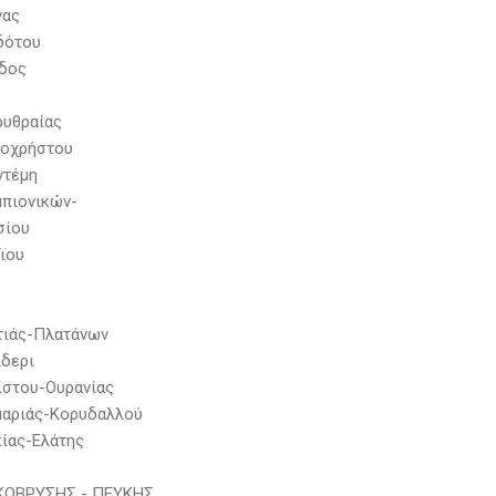
νας
δότου
ιδος
ρυθραίας
τοχρήστου
ντέμη
μπιονικών-
σίου
οϊου
τιάς-Πλατάνων
ίδερι
ίστου-Ουρανίας
μαριάς-Κορυδαλλού
κίας-Ελάτης
ΟΒΡΥΣΗΣ - ΠΕΥΚΗΣ