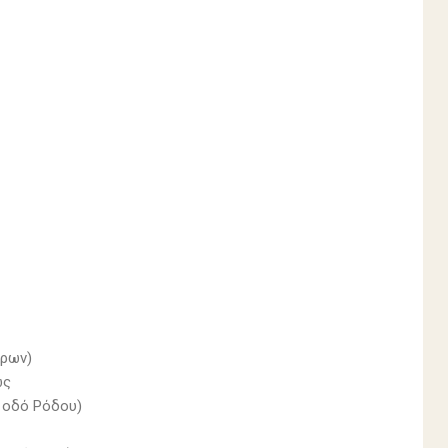
άρων)
ως
 οδό Ρόδου)