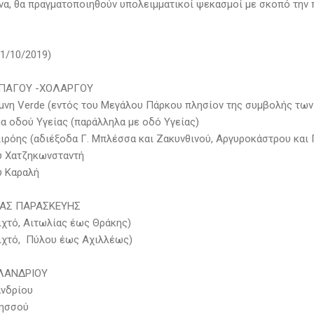
να, θα πραγματοποιηθούν υπολειμματικοί ψεκασμοί με σκοπό την
1/10/2019)
ΠΑΓΟΥ -ΧΟΛΑΡΓΟΥ
ίμνη Verde (εντός του Μεγάλου Πάρκου πλησίον της συμβολής των
μα οδού Υγείας (παράλληλα με οδό Υγείας)
λιρόης (αδιέξοδα Γ. Μπλέσσα και Ζακυνθινού, Αργυροκάστρου και 
ύ Χατζηκωνσταντή
ύ Καραλή
ΙΑΣ ΠΑΡΑΣΚΕΥΗΣ
οιχτό, Αιτωλίας έως Θράκης)
οιχτό, Πύλου έως Αχιλλέως)
ΛΑΝΔΡΙΟΥ
ανδρίου
λησσού