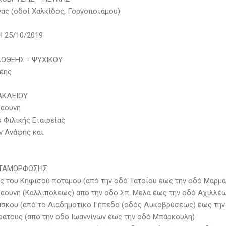
νας (οδοί Χαλκίδος, Γοργοποτάμου)
 25/10/2019
ΟΘΕΗΣ - ΨΥΧΙΚΟΥ
έης
ΑΚΛΕΙΟΥ
σαούνη
 Φιλικής Εταιρείας
ν Ανάφης και
ΤΑΜΟΡΦΩΣΗΣ
ος του Κηφισού ποταμού (από την οδό Τατοΐου έως την οδό Μαρμ
σαούνη (Καλλιπόλεως) από την οδό Σπ. Μελά έως την οδό Αχιλλέ
άσκου (από το Διαδημοτικό Γήπεδο (οδός Λυκοβρύσεως) έως την
ράτους (από την οδό Ιωαννίνων έως την οδό Μπάρκουλη)