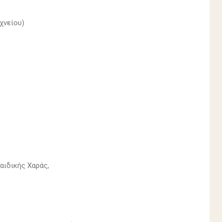
χνείου)
αιδικής Χαράς,