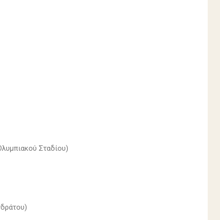
Ολυμπιακού Σταδίου)
νδράτου)