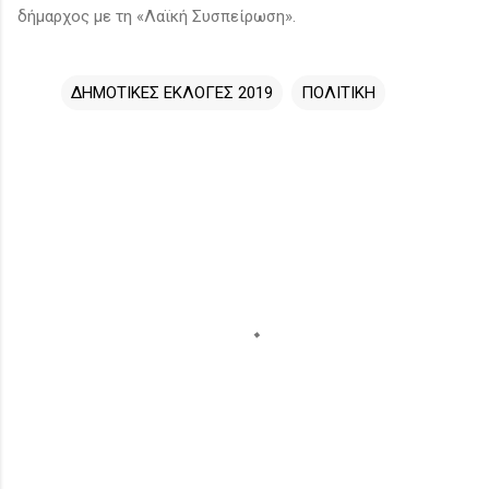
δήμαρχος με τη «Λαϊκή Συσπείρωση».
ΔΗΜΟΤΙΚΕΣ ΕΚΛΟΓΕΣ 2019
ΠΟΛΙΤΙΚΗ
Σ
χ
ό
λ
ι
α