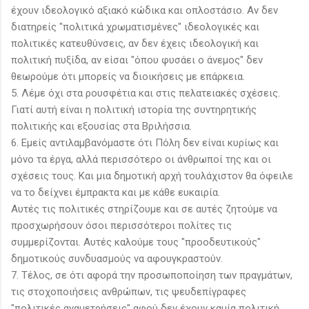
έχουν ιδεολογικό αξιακό κώδικα και οπλοστάσιο. Αν δεν
διατηρείς "πολιτικά χρωματισμένες" ιδεολογικές και
πολιτικές κατευθύνσεις, αν δεν έχεις ιδεολογική και
πολιτική πυξίδα, αν είσαι "όπου φυσάει ο άνεμος" δεν
θεωρούμε ότι μπορείς να διοικήσεις με επάρκεια.
5. Λέμε όχι στα ρουσφέτια και στις πελατειακές σχέσεις.
Γιατί αυτή είναι η πολιτική ιστορία της συντηρητικής
πολιτικής και εξουσίας στα Βριλήσσια.
6. Εμείς αντιλαμβανόμαστε ότι Πόλη δεν είναι κυρίως και
μόνο τα έργα, αλλά περισσότερο οι άνθρωποί της και οι
σχέσεις τους. Και μια δημοτική αρχή τουλάχιστον θα όφειλε
να το δείχνει έμπρακτα και με κάθε ευκαιρία.
Αυτές τις πολιτικές στηρίζουμε και σε αυτές ζητούμε να
προσχωρήσουν όσοι περισσότεροι πολίτες τις
συμμερίζονται. Αυτές καλούμε τους "προοδευτικούς"
δημοτικούς συνδυασμούς να αφουγκραστούν.
7. Τέλος, σε ότι αφορά την προσωποποίηση των πραγμάτων,
τις στοχοποιήσεις ανθρώπων, τις ψευδεπίγραφες
"πολιτικές αναμετρήσεις" αφού δεν έχουν καμία πολιτική