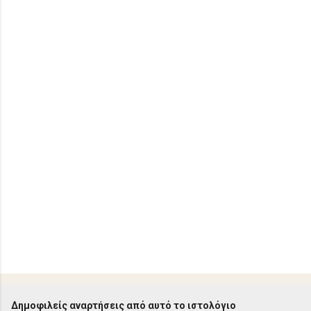
λ
ι
α
Δημοφιλείς αναρτήσεις από αυτό το ιστολόγιο