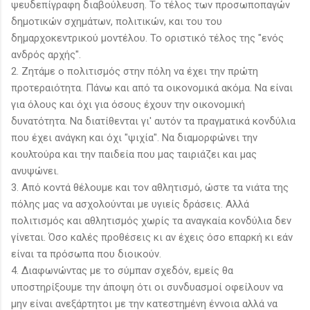
ψευδεπίγραφη διαβούλευση. Το τέλος των προσωποπαγών
δημοτικών σχημάτων, πολιτικών, και του του
δημαρχοκεντρικού μοντέλου. Το οριστικό τέλος της "ενός
ανδρός αρχής".
2. Ζητάμε ο πολιτισμός στην πόλη να έχει την πρώτη
προτεραιότητα. Πάνω και από τα οικονομικά ακόμα. Να είναι
για όλους και όχι για όσους έχουν την οικονομική
δυνατότητα. Να διατίθενται γι' αυτόν τα πραγματικά κονδύλια
που έχει ανάγκη και όχι "ψιχία". Να διαμορφώνει την
κουλτούρα και την παιδεία που μας ταιριάζει και μας
ανυψώνει.
3. Από κοντά θέλουμε και τον αθλητισμό, ώστε τα νιάτα της
πόλης μας να ασχολούνται με υγιείς δράσεις. Αλλά
πολιτισμός και αθλητισμός χωρίς τα αναγκαία κονδύλια δεν
γίνεται. Όσο καλές προθέσεις κι αν έχεις όσο επαρκή κι εάν
είναι τα πρόσωπα που διοικούν.
4. Διαφωνώντας με το σύμπαν σχεδόν, εμείς θα
υποστηρίξουμε την άποψη ότι οι συνδυασμοί οφείλουν να
μην είναι ανεξάρτητοι με την κατεστημένη έννοια αλλά να