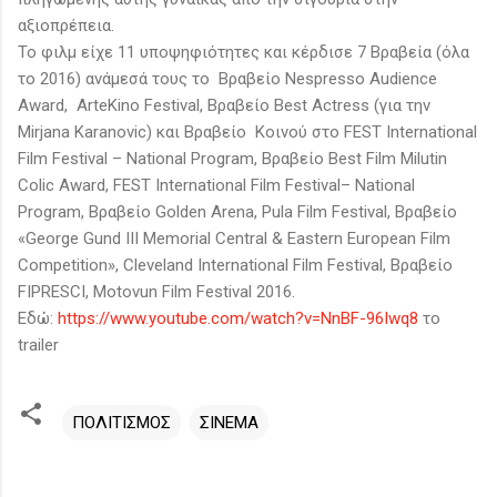
αξιοπρέπεια.
Το φιλμ είχε 11 υποψηφιότητες και κέρδισε 7 Βραβεία (όλα
το 2016) ανάμεσά τους το Βραβείο Nespresso Audience
Award, ΑrteKino Festival, Βραβείο Best Actress (για την
Mirjana Karanovic) και Βραβείο Κοινού στο FEST International
Film Festival – National Program, Βραβείο Best Film Μilutin
Colic Award, FEST International Film Festival– National
Program, Βραβείο Golden Arena, Pula Film Festival, Βραβείο
«George Gund III Memorial Central & Eastern European Film
Competition», Cleveland International Film Festival, Βραβείο
FIPRESCI, Motovun Film Festival 2016.
Εδώ:
https://www.youtube.com/watch?v=NnBF-96Iwq8
το
trailer
ΠΟΛΙΤΙΣΜΟΣ
ΣΙΝΕΜΑ
Σ