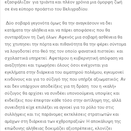
εξασφάλιζαν για τριάντα και πλέον χρόνια μια όμορφη ζωή
σε ένα εύπορο προάστιο του Βελιγραδίου.
Δύο σοβαρά γεγονότα όμως θα την αναγκάσουν να δει
κατάματα την αλήθεια και να πάρει αποφάσεις που θα
συνταράξουν τη ζωή όλων. Αφενός μια σοβαρή ασθένεια θα
της χτυπησει την πόρτα και πιθανότητα θα την φέρει σύντομα
να λογοδοτεί στο θεό της τον οποίο φανατικά πιστεύει και
σχολαστικά υπηρετεί. Αφετέρου η κυβερνητική απόφαση να
αναζητήσει και τιμωρήσει όλους όσοι ενέχονται για
εγκλήματα στην διάρκεια του αιματηρού πολέμου, εγκυμονεί
κινδύνους και για το σύζυγό της που υπήρξε αξιωματικός. Αν
και δεν υπάρχουν αποδείξεις για τη δράση του η «καλή»
σύζυγος θα αρχίσει να συνδέει υπονοούμενα, υποψίες και
ενδείξεις που έπεφταν κάθε τόσο στην αντίληψη της, αλλά
συνειδητά είχε επιλέξει να αγνοεί για το ρόλο του στις
συλλήψεις και τις παράνομες εκτελέσεις στρατιωτών και
αμάχων στη διάρκεια των εχθροπραξιών. Η αποκάλυψη της
επώδυνης αλήθειας δοκιμάζει αξιοπρέπειες, κλονίζει