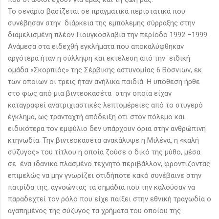
Το σενάριο βασίζεται σε πραγματικά περιστατικά που
συνέβησαν στην διάρκεια της εμπόλεμης σύρραξης στην
διαμελισμένη πλέον Γιουγκοσλαβία την περίοδο 1992 –1999.
Ανάμεσα στα ειδεχθή εγκλήματα που αποκαλύφθηκαν
αργότερα ήταν η σύλληψη και εκτέλεση από την ειδική
ομάδα «Σκορπιός» της Σέρβικης αστυνομίας 6 Βόσνιων, εκ
των οποίων οι τρεις ήταν ανήλικα παιδιά. Η υπόθεση ήρθε
στο φως από μια βιντεοκασέτα στην οποία είχαν
καταγραφεί ανατριχιαστικές λεπτομέρειες από το στυγερό
έγκλημα, ως τρανταχτή απόδειξη ότι στον πόλεμο και
ειδικότερα τον εμφύλιο δεν υπάρχουν όρια στην ανθρώπινη
κτηνωδία. Την βιντεοκασέτα ανακάλυψε η Μιλένα, η «καλή
σύζυγος» του τίτλου η οποία ζούσε ο δικό της μύθο, μέσα
σε ένα ιδανικά πλασμένο τεχνητό περιβάλλον, φροντίζοντας
επιμελώς να μην γνωρίζει οτιδήποτε κακό συνέβαινε στην
πατρίδα της, αγνοώντας τα σημάδια που την καλούσαν να
παραδεχτεί τον ρόλο που είχε παίξει στην εθνική τραγωδία ο
αγαπημένος της σύζυγος τα χρήματα του οποίου της