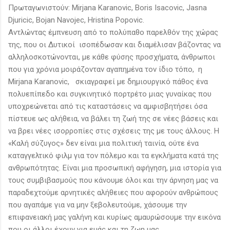
Πρωταγωνιστούν: Mirjana Karanovic, Boris Isacovic, Jasna
Djuricic, Bojan Navojec, Hristina Popovic.
Αντλώντας έμπνευση από το πολύπαθο παρελθόν της χώρας
της, που οι Δυτικοί ισοπέδωσαν και διαμέλισαν βάζοντας να
αλληλοσκοτώνονται, με κάθε φύσης προσχήματα, άνθρωποι
που για χρόνια μοιράζονταν αγαπημένα τον ίδιο τόπο, η
Mirjana Karanovic, σκιαγραφεί με δημιουργικό πάθος ένα
πολυεπίπεδο και συγκινητικό πορτρέτο μιας γυναίκας που
υποχρεώνεται από τις καταστάσεις να αμφισβητήσει όσα
πίστευε ως αλήθεια, να βάλει τη ζωή της σε νέες βάσεις και
να βρει νέες ισορροπίες στις σχέσεις της με τους άλλους. Η
«Καλή σύζυγος» δεν είναι μια πολιτική ταινία, ούτε ένα
καταγγελτικό φιλμ για τον πόλεμο και τα εγκλήματα κατά της
ανθρωπότητας. Είναι μια προσωπική αφήγηση, μια ιστορία για
τους συμβιβασμούς που κάνουμε όλοι και την άρνηση μας να
παραδεχτούμε αρνητικές αλήθειες που αφορούν ανθρώπους
που αγαπάμε για να μην ξεβολευτούμε, χάσουμε την
επιφανειακή μας γαλήνη και κυρίως αμαυρώσουμε την εικόνα
που οι άλλοι έχουν για εμάς και τη ζωη μας.