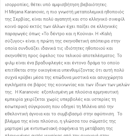
ισορροπίες, θέτει υπό αμφισβήτηση βεβαιότητες.
Η Mirjana Karanovic, η πιο γνωστή μεταπολεμικά ηθοποιός
της Σερβίας, είναι πολύ αγαπητή και στο ελληνικό σινεφίλ
κοινό αφού εκτός των άλλων έχει παίξει σε ελληνικές
παραγωγές όπως «Το δέντρο και η Κούνια». Η «Καλή
σύζυγος» είναι η πρώτη της σκηνοθετική απόπειρα στην
οποία συνδυάζει ιδανικά τις ιδιότητες ηθοποιού και
σκηνοθέτη προς όφελος του τελικού αποτελέσματος. Το
φιλμ είναι ένα βραδυφλεγές και έντονο δράμα το οποίο
επιτίθεται στην οικογένεια υπενθυμίζοντας ότι αυτή πολύ
συχνά κρύβει μέσα της επώδυνα μυστικά και ασυγχώρητα
εγκλήματα σε βάρος της κοινωνίας και των ίδιων των μελών
της. Η Karanovic εξοπλισμένη με πλούσια ερμηνευτική
εμπειρία χειρίζεται χωρίς υπερβολές και υστερίες τη
εσωτερική σύγκρουση που οδηγεί τη Μιλένα από την
εθελοντική άγνοια και το συμβιβασμό στην αφύπνιση. Το
βλέμμα της είναι πλούσιο, η γλώσσα του σώματός της
μαρτυρεί με εντυπωσιακή σαφήνεια τη μετάβαση της
πληγωμένης αυτής γυναίκας από την σιγουριά στην