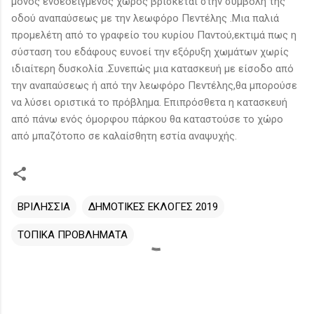
μόνος ενδεδειγμένος χώρος βρίσκεται στην συμβολή της
οδού αναπαύσεως με την λεωφόρο Πεντέλης .Μια παλιά
προμελέτη από το γραφείο του κυρίου Παντού,εκτιμά πως η
σύσταση του εδάφους ευνοεί την εξόρυξη χωμάτων χωρίς
ιδιαίτερη δυσκολία .Συνεπώς μια κατασκευή με είσοδο από
την αναπαύσεως ή από την λεωφόρο Πεντέλης,θα μπορούσε
να λύσει οριστικά το πρόβλημα. Επιπρόσθετα η κατασκευή
από πάνω ενός όμορφου πάρκου θα καταστούσε το χώρο
από μπαζότοπο σε καλαίσθητη εστία αναψυχής.
ΒΡΙΛΗΣΣΙΑ
ΔΗΜΟΤΙΚΕΣ ΕΚΛΟΓΕΣ 2019
ΤΟΠΙΚΑ ΠΡΟΒΛΗΜΑΤΑ
Σ
χ
ό