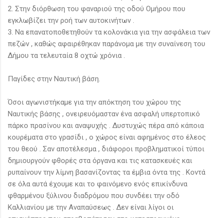
2. Στην διόρθωση του φαναριού της οδού Ομήρου που
εγκλωβίζει την ροή των αυτοκινήτων .
3. Να επανατοποθετηθούν τα κολονάκια για την ασφάλεια των
πεζών , καθώς αφαιρέθηκαν παράνομα με την συναίνεση του
Δήμου τα τελευταία 8 οχτώ χρόνια .
Παγίδες στην Ναυτική βάση.
Όσοι αγωνιστήκαμε για την απόκτηση του χώρου της
Ναυτικής βάσης , ονειρευόμασταν ένα ασφαλή υπερτοπικό
πάρκο πρασίνου και αναψυχής . Δυστυχώς πέρα από κάποια
κουρέματα στο γρασίδι , ο χώρος είναι αφημένος στο έλεος
του θεού . Σαν αποτέλεσμα , διάφοροι προβληματικοί τύποι
δημιουργούν φθορές στα όργανα και τις κατασκευές και
ρυπαίνουν την λίμνη βασανίζοντας τα έμβια όντα της . Κοντά
σε όλα αυτά έχουμε και το φαινόμενο ενός επικίνδυνα
φθαρμένου ξύλινου διαδρόμου που συνδέει την οδό
Καλλιανίου με την Αναπαύσεως . Δεν είναι λίγοι οι