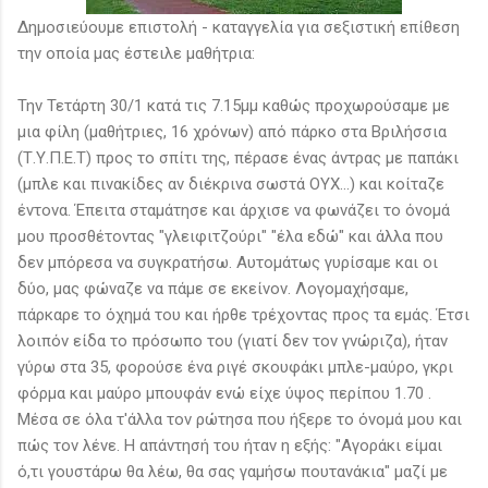
Δημοσιεύουμε επιστολή - καταγγελία για σεξιστική επίθεση
την οποία μας έστειλε μαθήτρια:
Την Τετάρτη 30/1 κατά τις 7.15μμ καθώς προχωρούσαμε με
μια φίλη (μαθήτριες, 16 χρόνων) από πάρκο στα Βριλήσσια
(Τ.Υ.Π.Ε.Τ) προς το σπίτι της, πέρασε ένας άντρας με παπάκι
(μπλε και πινακίδες αν διέκρινα σωστά ΟΥΧ...) και κοίταζε
έντονα. Έπειτα σταμάτησε και άρχισε να φωνάζει το όνομά
μου προσθέτοντας "γλειφιτζούρι" "έλα εδώ" και άλλα που
δεν μπόρεσα να συγκρατήσω. Αυτομάτως γυρίσαμε και οι
δύο, μας φώναζε να πάμε σε εκείνον. Λογομαχήσαμε,
πάρκαρε το όχημά του και ήρθε τρέχοντας προς τα εμάς. Έτσι
λοιπόν είδα το πρόσωπο του (γιατί δεν τον γνώριζα), ήταν
γύρω στα 35, φορούσε ένα ριγέ σκουφάκι μπλε-μαύρο, γκρι
φόρμα και μαύρο μπουφάν ενώ είχε ύψος περίπου 1.70 .
Μέσα σε όλα τ'άλλα τον ρώτησα που ήξερε το όνομά μου και
πώς τον λένε. Η απάντησή του ήταν η εξής: "Αγοράκι είμαι
ό,τι γουστάρω θα λέω, θα σας γαμήσω πουτανάκια" μαζί με