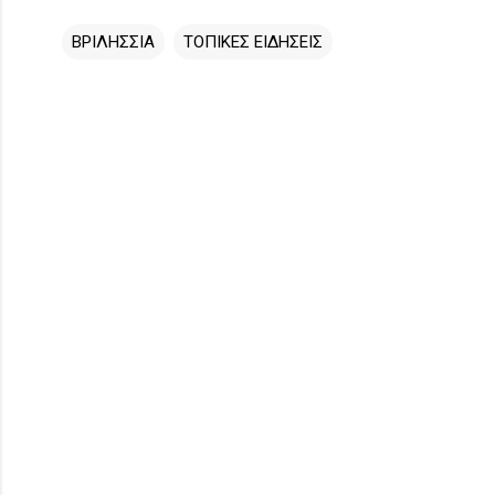
ΒΡΙΛΗΣΣΙΑ
ΤΟΠΙΚΕΣ ΕΙΔΗΣΕΙΣ
Σ
χ
ό
λ
ι
α