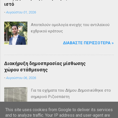
ιστό
-
Αυγούστου 01, 2026
Αποτελούν ομολογία ενοχής του αντιλαϊκού
εχθρικού κράτους
ΔΙΑΒΆΣΤΕ ΠΕΡΙΣΣΌΤΕΡΑ »
Διακήρυξη δημοσπρασίας μίσθωσης
χώρου στάθμευσης
-
Αυγούστου 06, 2026
Για τα οχήματα του Δήμου Δημοσιεύθηκε στο
σημερινό Ριζοσπάστη
ΔΙΑΒΆΣΤΕ ΠΕΡΙΣΣΌΤΕΡΑ »
This site uses cookies from Google to deliver its services
and to analyze traffic. Your IP address and user-agent are