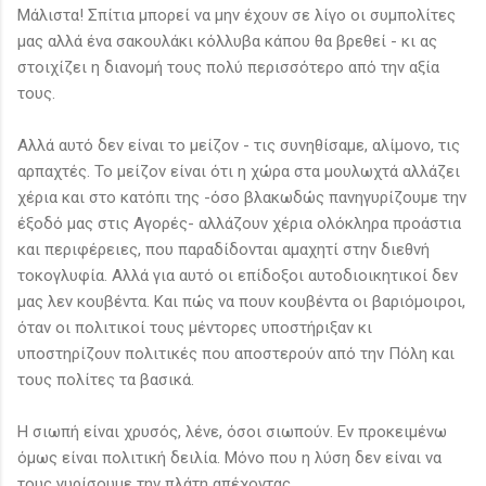
Μάλιστα! Σπίτια μπορεί να μην έχουν σε λίγο οι συμπολίτες
μας αλλά ένα σακουλάκι κόλλυβα κάπου θα βρεθεί - κι ας
στοιχίζει η διανομή τους πολύ περισσότερο από την αξία
τους.
Αλλά αυτό δεν είναι το μείζον - τις συνηθίσαμε, αλίμονο, τις
αρπαχτές. Το μείζον είναι ότι η χώρα στα μουλωχτά αλλάζει
χέρια και στο κατόπι της -όσο βλακωδώς πανηγυρίζουμε την
έξοδό μας στις Αγορές- αλλάζουν χέρια ολόκληρα προάστια
και περιφέρειες, που παραδίδονται αμαχητί στην διεθνή
τοκογλυφία. Αλλά για αυτό οι επίδοξοι αυτοδιοικητικοί δεν
μας λεν κουβέντα. Και πώς να πουν κουβέντα οι βαριόμοιροι,
όταν οι πολιτικοί τους μέντορες υποστήριξαν κι
υποστηρίζουν πολιτικές που αποστερούν από την Πόλη και
τους πολίτες τα βασικά.
Η σιωπή είναι χρυσός, λένε, όσοι σιωπούν. Εν προκειμένω
όμως είναι πολιτική δειλία. Μόνο που η λύση δεν είναι να
τους γυρίσουμε την πλάτη απέχοντας.