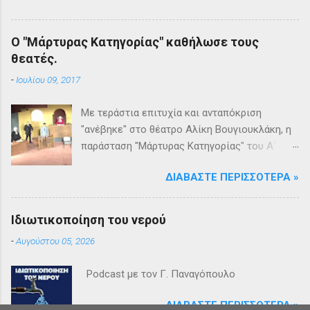
Ο "Μάρτυρας Κατηγορίας" καθήλωσε τους
θεατές.
-
Ιουλίου 09, 2017
Με τεράστια επιτυχία και ανταπόκριση
"ανέβηκε" στο θέατρο Αλίκη Βουγιουκλάκη, η
παράσταση "Μάρτυρας Κατηγορίας" του Α΄
Θεατρικού Εργαστηρίου του Δήμου
ΔΙΑΒΆΣΤΕ ΠΕΡΙΣΣΌΤΕΡΑ »
Βριλησσίων. Το θέατρο γέμισε και πάνω από
1500 θεατές και τις δύο βραδιές απόλαυσαν
κυριολεκτικά μία σπουδαία παράσταση
Ιδιωτικοποίηση του νερού
υψηλής δραματουργίας. Το έργο της Αγκάθα
-
Αυγούστου 05, 2026
Κρίστι καθήλωσε τους θεατρόφιλους σε όλη
τη διάρκειά του. Η σασπένς, το μυστήριο, η
Podcast με τον Γ. Παναγόπουλο
πλοκή, οι μεγάλες ανατροπές και ένα
μοναδικό φινάλε που απαντά σε όλα τα
ΔΙΑΒΆΣΤΕ ΠΕΡΙΣΣΌΤΕΡΑ »