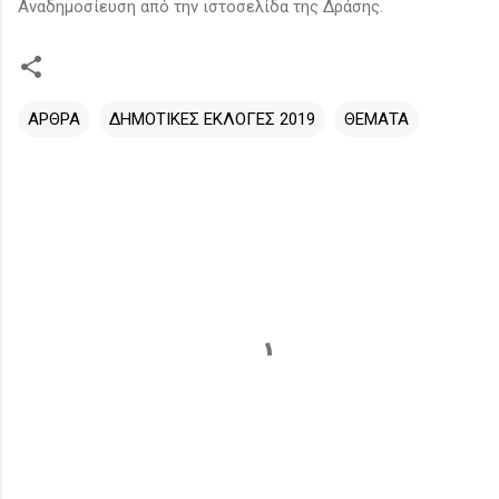
Αναδημοσίευση από την ιστοσελίδα της Δράσης.
ΑΡΘΡΑ
ΔΗΜΟΤΙΚΕΣ ΕΚΛΟΓΕΣ 2019
ΘΕΜΑΤΑ
Σ
χ
ό
λ
ι
α