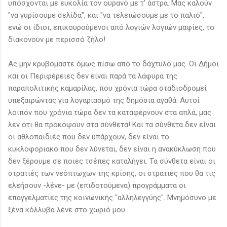
υπόσχονται με ευκολία τον ουρανό με τ' άστρα. Μας καλούν
"να γυρίσουμε σελίδα", και "να τελειώσουμε με το παλιό",
ενώ οι ίδιοι, επικουρούμενοι από λογιών λογιών μαφίες, το
διακονούν με περισσό ζήλο!
Ας μην κρυβόμαστε όμως πίσω από το δάχτυλό μας. Οι Δήμοι
και οι Περιφέρειες δεν είναι παρά τα λάφυρα της
παραπολιτικής καμαρίλας, που χρόνια τώρα σταδιοδρομεί
υπεξαιρώντας για λογαριασμό της δημόσια αγαθά. Αυτοί
λοιπόν που χρόνια τώρα δεν τα καταφέρνουν στα απλά, μας
λεν ότι θα προκόψουν στα σύνθετα! Και τα σύνθετα δεν είναι
οι αθλοπαιδιές που δεν υπάρχουν, δεν είναι το
κυκλοφοριακό που δεν λύνεται, δεν είναι η ανακύκλωση που
δεν ξέρουμε σε ποιες τσέπες καταλήγει. Τα σύνθετα είναι οι
στρατιές των νεόπτωχων της κρίσης, οι στρατιές που θα τις
ελεήσουν -λένε- με (επιδοτούμενα) προγράμματα οι
επαγγελματίες της κοινωνικής "αλληλεγγύης". Μνημόσυνο με
ξένα κόλλυβα λένε στο χωριό μου.