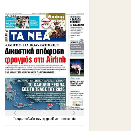
Τα
πρωτοσέλιδα
των
εφημερίδων
-
protoselida