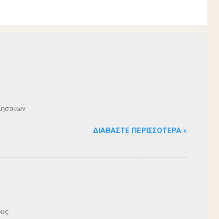
λησσίων
ΔΙΑΒΆΣΤΕ ΠΕΡΙΣΣΌΤΕΡΑ »
ους