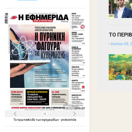
ΤΟ ΠΕΡΙ
-
Ιουλίου 09, 
Τα
πρωτοσέλιδα
των
εφημερίδων
-
protoselida