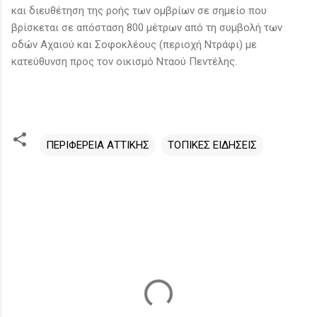
και διευθέτηση της ροής των ομβρίων σε σημείο που
βρίσκεται σε απόσταση 800 μέτρων από τη συμβολή των
οδών Αχαιού και Σοφοκλέους (περιοχή Ντράφι) με
κατεύθυνση προς τον οικισμό Νταού Πεντέλης.
ΠΕΡΙΦΕΡΕΙΑ ΑΤΤΙΚΗΣ
ΤΟΠΙΚΕΣ ΕΙΔΗΣΕΙΣ
Σ
χ
ό
λ
ι
α