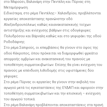
στο Μαρούσι, Βαλανάρη στην Πεντέλη και Πύρνας στη
Μεταμόρφωση.
Ειδικότερα, στο ρέμα Πεντέλης– Χαλανδρίου, προβλέπονται
εργασίες αποκατάστασης πρανώνστην οδό
Αλεξανδρουπόλεως καθώς καιανακατασκευής τοίχων
αντιστήριξης και ενίσχυσης βάθρων στις οδογέφυρες
Πολυδρόσου και Βάρναλη καθώς και στο γεφυράκι της οδού
Ροδοδάφνης.
Στο ρέμα Σαπφούς, οι επεμβάσεις θα γίνουν στο ύψος της
οδού Κέκροπος, όπου πρόκειται να διαμορφωθεί φρεάτιο
απορροής ομβρίων και ανακατασκευή του πρανούς με
τοποθέτηση συρματοκιβωτίων. Επίσης θα γίνει ενίσχυση του
πρανούς με επένδυση λιθοδομής στις υφιστάμενες δύο
γέφυρες.
Στο ρέμα Πύρνας οι εργασίες θα γίνουν στην εκβολή του
αγωγού μετά τις εγκαταστάσεις της ΕΥΔΑΠ και αφορούν στην
τοποθέτηση συρματοκιβωτίων και την επισκευή – ενίσχυση
του αγωγού τοπικά.
Στο ρέμα Βαλανάρη προβλέπονται αποκαταστάσεις στα πρανή