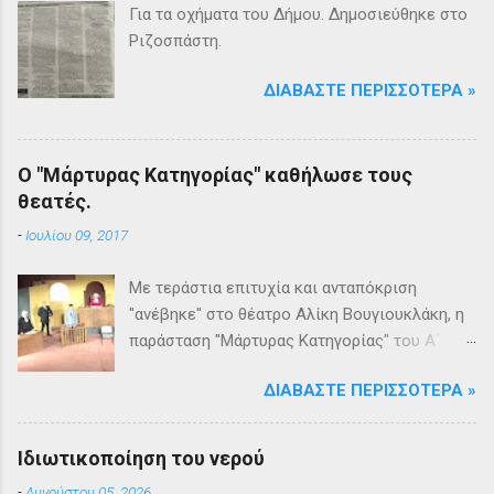
Για τα οχήματα του Δήμου. Δημοσιεύθηκε στο
Ριζοσπάστη.
ΔΙΑΒΆΣΤΕ ΠΕΡΙΣΣΌΤΕΡΑ »
Ο "Μάρτυρας Κατηγορίας" καθήλωσε τους
θεατές.
-
Ιουλίου 09, 2017
Με τεράστια επιτυχία και ανταπόκριση
"ανέβηκε" στο θέατρο Αλίκη Βουγιουκλάκη, η
παράσταση "Μάρτυρας Κατηγορίας" του Α΄
Θεατρικού Εργαστηρίου του Δήμου
ΔΙΑΒΆΣΤΕ ΠΕΡΙΣΣΌΤΕΡΑ »
Βριλησσίων. Το θέατρο γέμισε και πάνω από
1500 θεατές και τις δύο βραδιές απόλαυσαν
κυριολεκτικά μία σπουδαία παράσταση
Ιδιωτικοποίηση του νερού
υψηλής δραματουργίας. Το έργο της Αγκάθα
-
Αυγούστου 05, 2026