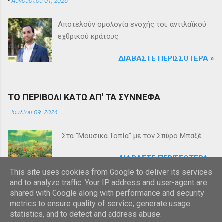
-
Αυγούστου 01, 2026
Αποτελούν ομολογία ενοχής του αντιλαϊκού
εχθρικού κράτους
ΔΙΑΒΆΣΤΕ ΠΕΡΙΣΣΌΤΕΡΑ »
ΤΟ ΠΕΡΙΒΟΛΙ ΚΑΤΩ ΑΠ' ΤΑ ΣΥΝΝΕΦΑ
-
Ιουλίου 09, 2026
Στα "Μουσικά Τοπία" με τον Σπύρο Μπαξέ
ΔΙΑΒΆΣΤΕ ΠΕΡΙΣΣΌΤΕΡΑ »
This site uses cookies from Google to deliver its services
and to analyze traffic. Your IP address and user-agent are
shared with Google along with performance and security
metrics to ensure quality of service, generate usage
statistics, and to detect and address abuse.
Από το Blogger