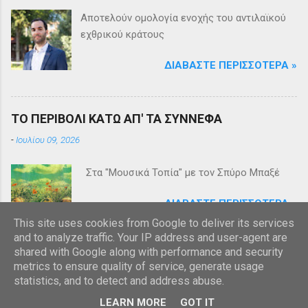
Αποτελούν ομολογία ενοχής του αντιλαϊκού
εχθρικού κράτους
ΔΙΑΒΆΣΤΕ ΠΕΡΙΣΣΌΤΕΡΑ »
ΤΟ ΠΕΡΙΒΟΛΙ ΚΑΤΩ ΑΠ' ΤΑ ΣΥΝΝΕΦΑ
-
Ιουλίου 09, 2026
Στα "Μουσικά Τοπία" με τον Σπύρο Μπαξέ
ΔΙΑΒΆΣΤΕ ΠΕΡΙΣΣΌΤΕΡΑ »
This site uses cookies from Google to deliver its services
and to analyze traffic. Your IP address and user-agent are
shared with Google along with performance and security
metrics to ensure quality of service, generate usage
statistics, and to detect and address abuse.
Από το Blogger
LEARN MORE
GOT IT