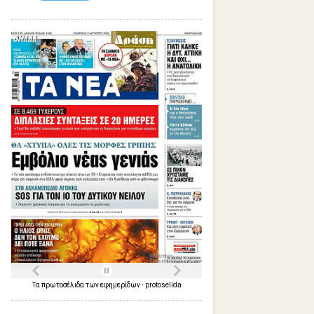
Τα
πρωτοσέλιδα
των
εφημερίδων
-
protoselida