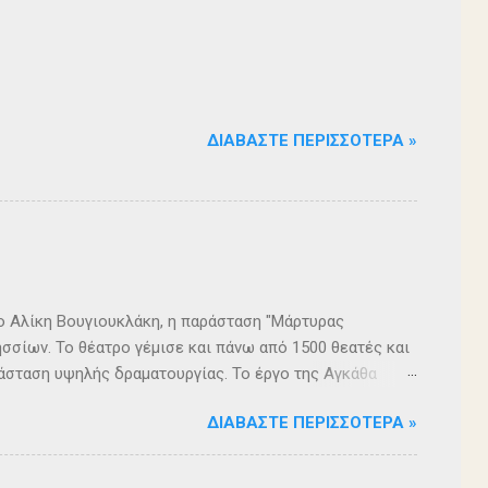
ΔΙΑΒΆΣΤΕ ΠΕΡΙΣΣΌΤΕΡΑ »
ρο Αλίκη Βουγιουκλάκη, η παράσταση "Μάρτυρας
σσίων. Το θέατρο γέμισε και πάνω από 1500 θεατές και
άσταση υψηλής δραματουργίας. Το έργο της Αγκάθα
. Η σασπένς, το μυστήριο, η πλοκή, οι μεγάλες
ΔΙΑΒΆΣΤΕ ΠΕΡΙΣΣΌΤΕΡΑ »
 ερωτήματα, σημάδεψαν όλους όσους παρακολούθησαν το
 για μία αναμφισβήτητα δυνατή παράσταση. Με τη
ρά σειρά ετών είναι υπεύθυνη του Α΄ Δημοτικού