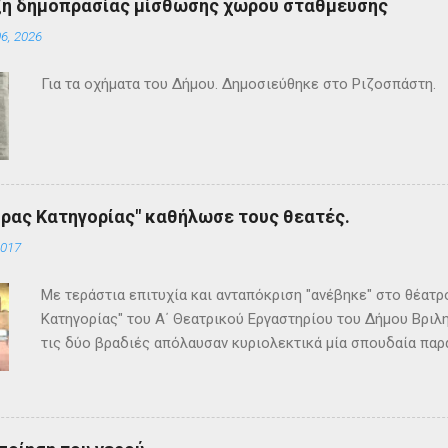
ξη δημοπρασίας μίσθωσης χώρου στάθμευσης
6, 2026
Για τα οχήματα του Δήμου. Δημοσιεύθηκε στο Ριζοσπάστη.
ρας Κατηγορίας" καθήλωσε τους θεατές.
2017
Με τεράστια επιτυχία και ανταπόκριση "ανέβηκε" στο θέατ
Κατηγορίας" του Α΄ Θεατρικού Εργαστηρίου του Δήμου Βριλη
τις δύο βραδιές απόλαυσαν κυριολεκτικά μία σπουδαία παρ
Κρίστι καθήλωσε τους θεατρόφιλους σε όλη τη διάρκειά του
ανατροπές και ένα μοναδικό φινάλε που απαντά σε όλα τα
έργο και τους έμειναν ανεξίτηλα στη μνήμη τους. Επρόκειτο
σπουδαία σκηνοθεσία της Τώνιας Σταυροπούλου που επί μακ