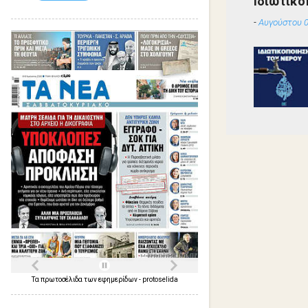
Ιδιωτικο
-
Αυγούστου 0
Τα
πρωτοσέλιδα
των
εφημερίδων
-
protoselida