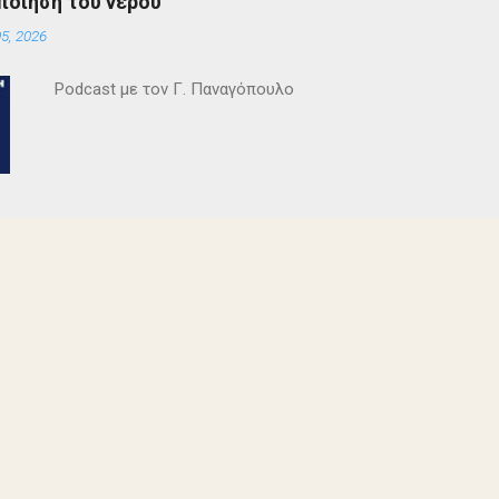
ποίηση του νερού
Θεατρικού Εργαστηρίου. Εξαιρετικές ερμηνείες κατέθεσαν 
5, 2026
Θεοδόσης, Άννα Αλεξανδράκη, Γιάννης Καρτερός, Δήμητρα Χ
Κατερίνα Χαραυγή , Κατερίνα Σταθάτου , Λουκί...
Podcast με τον Γ. Παναγόπουλο