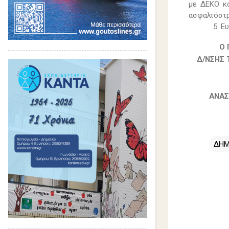
με ΔΕΚΟ κα
ασφαλτόστρ
5. Ε
Ο
Δ/ΝΣΗΣ 
ΑΝΑΣ
ΔΗΜ
Σ
χ
ό
λ
ι