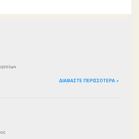
λησσίων
ΔΙΑΒΆΣΤΕ ΠΕΡΙΣΣΌΤΕΡΑ »
ους