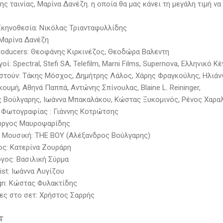
ς ταινίας, Μαρίνα Δανέζη. η οποία θα μας κάνει τη μεγάλη τιμή να
Σκηνοθεσία: Νικόλας Τριανταφυλλίδης
Μαρίνα Δανέζη
Producers: Θεοφάνης Κιρκινέζος, Θεοδώρα Βαλεντη
ί: Spectral, Stefi SA, Telefilm, Marni Films, Supernova, Ελληνικό
τούν: Τάκης Μόσχος, Δημήτρης Λάλος, Χάρης Φραγκούλης, Ηλιάν
κουμή, Αθηνά Παππά, Αντώνης Σπίνουλας, Blaine L. Reininger,
 Βούλγαρης, Ιωάννα Μπακαλάκου, Κώστας Ξυκομινός, Ρένος Χαρα
 Φωτογραφίας : Γιάννης Κοτρώτσης
ώργος Μαυροψαρίδης
Μουσική: THE BOY (Αλέξανδρος Βούλγαρης)
ς: Κατερίνα Ζουράρη
γος: Βασιλική Σύρμα
ist: Ιωάννα Λυγίζου
gn: Κώστας Φυλακτίδης
ς στο σετ: Χρήστος Σαρρής
4'