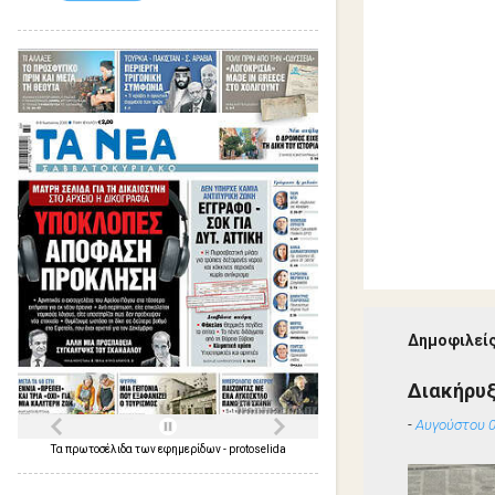
Δημοφιλείς
Διακήρυ
-
Αυγούστου 0
Τα
πρωτοσέλιδα
των
εφημερίδων
-
protoselida