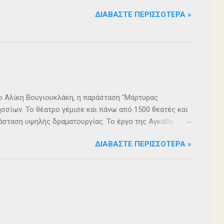
ΔΙΑΒΆΣΤΕ ΠΕΡΙΣΣΌΤΕΡΑ »
ρο Αλίκη Βουγιουκλάκη, η παράσταση "Μάρτυρας
σσίων. Το θέατρο γέμισε και πάνω από 1500 θεατές και
άσταση υψηλής δραματουργίας. Το έργο της Αγκάθα
. Η σασπένς, το μυστήριο, η πλοκή, οι μεγάλες
ΔΙΑΒΆΣΤΕ ΠΕΡΙΣΣΌΤΕΡΑ »
 ερωτήματα, σημάδεψαν όλους όσους παρακολούθησαν το
 για μία αναμφισβήτητα δυνατή παράσταση. Με τη
ρά σειρά ετών είναι υπεύθυνη του Α΄ Δημοτικού
οι ηθοποιοί: Αλέξανδρος Γεωργίου, Αλέξανδρος
ίου, Ευριπίδης Τσαούσογλου, Θοδωρής Σκληρός ,