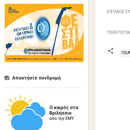
ΕΙΣΟΔΟΣ Ε
ΠΟΛΙΤΙΣΤΙ
ΠΟΛ
Σ
χ
Αποκτήστε συνδρομή
ό
λ
ι
Ο καιρός στα
α
Βριλήσσια
από την ΕΜΥ