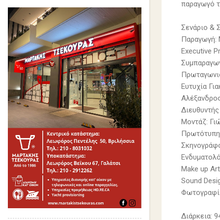
παραγωγό τη
Σενάριο & 
Παραγωγή: 
Executive 
Συμπαραγωγο
Πρωταγωνισ
Ευτυχία Για
Αλέξανδρος
Διευθυντής
Μοντάζ: Γι
Πρωτότυπη 
Σκηνογράφο
Ενδυματολό
Make up Art
Sound Desi
Φωτογραφίε
Διάρκεια: 9