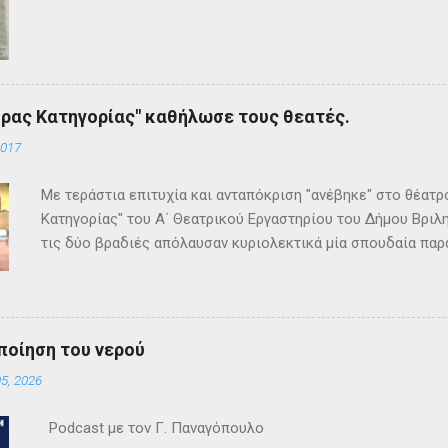
ρας Κατηγορίας" καθήλωσε τους θεατές.
2017
Με τεράστια επιτυχία και ανταπόκριση "ανέβηκε" στο θέατ
Κατηγορίας" του Α΄ Θεατρικού Εργαστηρίου του Δήμου Βριλη
τις δύο βραδιές απόλαυσαν κυριολεκτικά μία σπουδαία παρ
Κρίστι καθήλωσε τους θεατρόφιλους σε όλη τη διάρκειά του
ανατροπές και ένα μοναδικό φινάλε που απαντά σε όλα τα
έργο και τους έμειναν ανεξίτηλα στη μνήμη τους. Επρόκειτο
σπουδαία σκηνοθεσία της Τώνιας Σταυροπούλου που επί μακ
ποίηση του νερού
Θεατρικού Εργαστηρίου. Εξαιρετικές ερμηνείες κατέθεσαν 
5, 2026
Θεοδόσης, Άννα Αλεξανδράκη, Γιάννης Καρτερός, Δήμητρα Χ
Κατερίνα Χαραυγή , Κατερίνα Σταθάτου , Λουκί...
Podcast με τον Γ. Παναγόπουλο