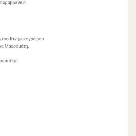
 παραβρεθεί!!
 Κέντρο Κινηματογράφου
να Μαυρομάτη,
λαμπίδης