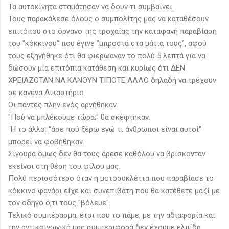
Τα αυτοκίνητα σταμάτησαν να δουν τι συμβαίνει.
Τους παρακάλεσε όλους ο συμπολίτης μας να καταθέσουν
επιτόπου στο όργανο της τροχαίας την καταφανή παραβίαση
του "κόκκινου" που έγινε "μπροστά στα μάτια τους", αφού
τους εξηγήθηκε ότι θα φιέρωαναν το πολύ 5 λεπτά για να
δώσουν μία επιτόπια κατάθεση και κυρίως ότι ΔΕΝ
ΧΡΕΙΑΖΟΤΑΝ ΝΑ ΚΑΝΟΥΝ ΤΙΠΟΤΕ ΑΛΛΟ δηλαδή να τρέχουν
σε κανένα Δικαστήριο.
Οι πάντες πλην ενός αρνήθηκαν.
"Πού να μπλέκουμε τώρα;" θα σκέφτηκαν.
Ή το άλλο: "άσε πού ξέρω εγώ τι άνθρωποι είναι αυτοί"
μπορεί να φοβήθηκαν.
Σίγουρα όμως δεν θα τους άρεσε καθόλου να βρίσκονταν
εκείνοι στη θέση του φίλου μας.
Πολύ περισσότερο όταν η μοτοσυκλέττα που παραβίασε το
κόκκινο φανάρι είχε και συνεπιβάτη που θα κατέθετε μαζί με
τον οδηγό ό,τι τους "βόλευε".
Τελικό συμπέρασμα: έτσι που το πάμε, με την αδιαφορία και
την αντικοινωνική μας συμπεριφορά δεν έχουμε ελπίδα...