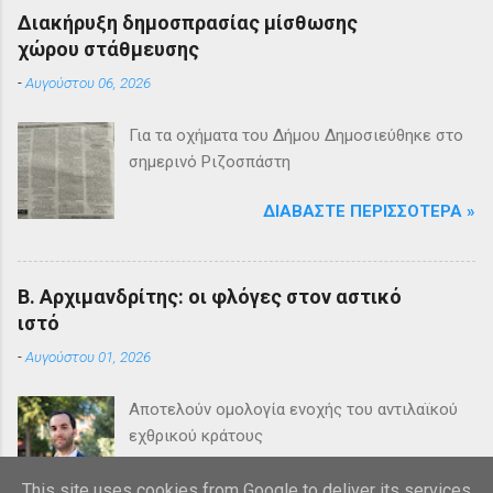
Διακήρυξη δημοσπρασίας μίσθωσης
χώρου στάθμευσης
-
Αυγούστου 06, 2026
Για τα οχήματα του Δήμου Δημοσιεύθηκε στο
σημερινό Ριζοσπάστη
ΔΙΑΒΆΣΤΕ ΠΕΡΙΣΣΌΤΕΡΑ »
Β. Αρχιμανδρίτης: οι φλόγες στον αστικό
ιστό
-
Αυγούστου 01, 2026
Αποτελούν ομολογία ενοχής του αντιλαϊκού
εχθρικού κράτους
ΔΙΑΒΆΣΤΕ ΠΕΡΙΣΣΌΤΕΡΑ »
This site uses cookies from Google to deliver its services