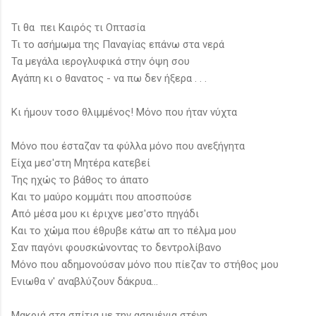
Τι θα πει Καιρός τι Οπτασία
Τι το ασήμωμα της Παναγίας επάνω στα νερά
Τα μεγάλα ιερογλυφικά στην όψη σου
Αγάπη κι o θανατος - να πω δεν ήξερα . . .
Κι ήμουν τοσο θλιμμένος! Μόνο που ήταν νύχτα
Mόvo που έσταζαν τα φύλλα μόνο που ανεξήγητα
Είχα μεσ'στη Μητέρα κατεβεί
Της ηχώς το βάθος το άπατο
Και το μαύρο κομμάτι που αποσπούσε
Από μέσα μου κι έριχνε μεσ'στο πηγάδι
Και το χώμα που έθρυβε κάτω απ το πέλμα μου
Σαν παγόνι φουσκώνοντας το δεντρολίβανο
Μόνο που αδημονούσαν μόνο που πίεζαν το στήθος μου
Ενιωθα ν' αναβλύζουν δάκρυα...
Μακριά στα σπίτια με την ασημένια στέγη