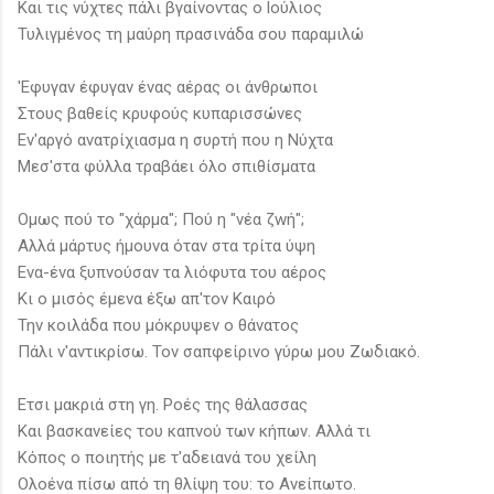
Και τις νύχτες πάλι βγαίνοντας ο lούλιος
Τυλιγμένος τη μαύρη πρασινάδα σου παραμιλώ
'Εφυγαν έφυγαν ένας αέρας οι άνθρωποι
Στους βαθείς κρυφούς κυπαρισσώνες
Εν'αργό ανατρίχιασμα η συρτή που η Νύχτα
Μεσ'στα φύλλα τραβάει όλο σπιθίσματα
Ομως πού το "χάρμα"; Πού η "νέα ζwή";
Αλλά μάρτυς ήμουνα όταν στα τρίτα ύψη
Ενα-ένα ξυπνούσαν τα λιόφυτα του αέρος
Kι ο μισός έμενα έξω απ'τον Καιρό
Την κοιλάδα που μόκρυψεν ο θάνατος
Πάλι ν'αντικρίσω. Τον σαπφείρινο γύρω μου Ζωδιακό.
Ετσι μακριά στη γη. Ροές της θάλασσας
Και βασκανείες του καπνού των κήπων. Αλλά τι
Κόπος ο ποιητής με τ'αδειανά του χείλη
Ολοένα πίσω από τη θλίψη του: το Ανείπωτο.