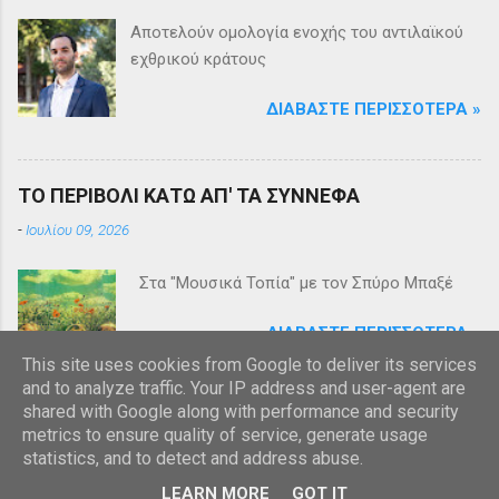
Αποτελούν ομολογία ενοχής του αντιλαϊκού
εχθρικού κράτους
ΔΙΑΒΆΣΤΕ ΠΕΡΙΣΣΌΤΕΡΑ »
ΤΟ ΠΕΡΙΒΟΛΙ ΚΑΤΩ ΑΠ' ΤΑ ΣΥΝΝΕΦΑ
-
Ιουλίου 09, 2026
Στα "Μουσικά Τοπία" με τον Σπύρο Μπαξέ
ΔΙΑΒΆΣΤΕ ΠΕΡΙΣΣΌΤΕΡΑ »
This site uses cookies from Google to deliver its services
and to analyze traffic. Your IP address and user-agent are
shared with Google along with performance and security
metrics to ensure quality of service, generate usage
statistics, and to detect and address abuse.
Από το Blogger
LEARN MORE
GOT IT