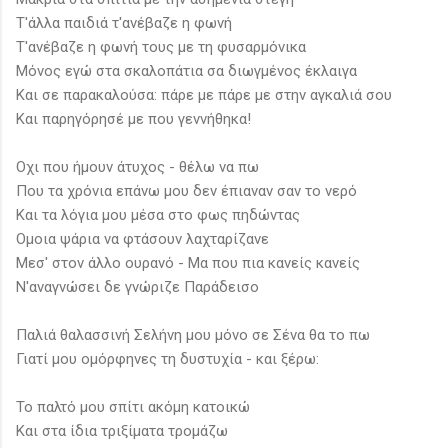
Τ'άλλα παιδιά τ'ανέβαζε η φωνή
T'ανέβαζε η φωνή τους με τη φυσαρμόνικα
Μόνος εγώ στα σκαλοπάτια σα διωγμένος έκλαιγα
Και σε παρακαλούσα: πάρε με πάρε με στην αγκαλιά σου
Kαι παρηγόρησέ με που γεννήθηκα!
Οχι που ήμουν άτυχος - θέλω να πω
Που τα χρόνια επάνω μου δεν έπιαναν σαν το νερό
Kαι τα λόγια μου μέσα στο φως πηδώντας
Ομοια ψάρια να φτάσουν λαχταρίζανε
Μεσ' στον άλλο ουρανό - Μα που πια κανείς κανείς
Ν'αναγνώσει δε γνώριζε Παράδεισο
Παλιά θαλασσινή Σελήνη μου μόνο σε Σένα θα το πω
Γιατί μου ομόρφηνες τη δυστυχία - και ξέρω:
Το παλτό μου σπίτι ακόμη κατοικώ
Και στα ίδια τριξίματα τρομάζω