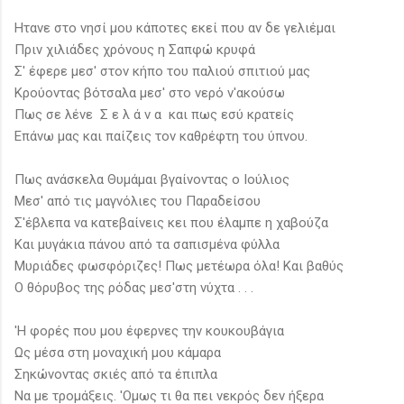
Ητανε στο νησί μου κάποτες εκεί που αν δε γελιέμαι
Πριν χιλιάδες χρόνους η Σαπφώ κρυφά
Σ' έφερε μεσ' στον κήπο του παλιού σπιτιού μας
Kρούοντας βότσαλα μεσ' στο νερό ν'ακούσω
Πως σε λένε Σ ε λ ά ν α και πως εσύ κρατείς
Επάνω μας και παίζεις τον καθρέφτη του ύπνου.
Πως ανάσκελα Θυμάμαι βγαίνοντας ο Ιούλιος
Μεσ' από τις μαγνόλιες του Παραδείσου
Σ'έβλεπα να κατεβαίνεις κει που έλαμπε η χαβούζα
Και μυγάκια πάνου από τα σαπισμένα φύλλα
Μυριάδες φωσφόριζες! Πως μετέωρα όλα! Kαι βαθύς
Ο θόρυβος της ρόδας μεσ'στη νύχτα . . .
'H φορές που μου έφερνες την κουκουβάγια
Ως μέσα στη μοναχική μου κάμαρα
Σηκώνοντας σκιές από τα έπιπλα
Να με τρομάξεις. 'Ομως τι θα πει νεκρός δεν ήξερα