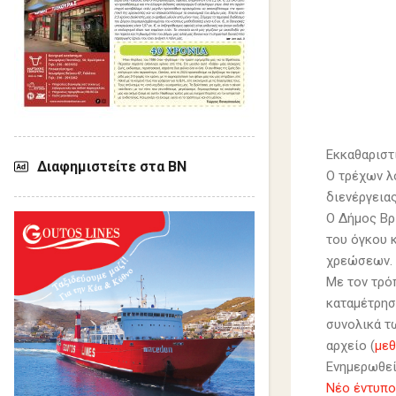
Εκκαθαριστ
Διαφημιστείτε στα ΒΝ
Ο τρέχων λ
διενέργειας
Ο Δήμος Βρ
του όγκου 
χρεώσεων.
Με τον τρό
καταμέτρησ
συνολικά τ
αρχείο (
μεθ
Ενημερωθείτ
Νέο έντυπο