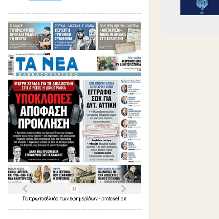
Τα
πρωτοσέλιδα
των
εφημερίδων
-
protoselida