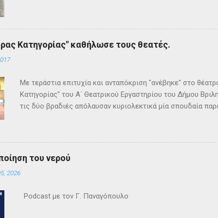
ρας Κατηγορίας" καθήλωσε τους θεατές.
2017
Με τεράστια επιτυχία και ανταπόκριση "ανέβηκε" στο θέατ
Κατηγορίας" του Α΄ Θεατρικού Εργαστηρίου του Δήμου Βριλη
τις δύο βραδιές απόλαυσαν κυριολεκτικά μία σπουδαία παρ
Κρίστι καθήλωσε τους θεατρόφιλους σε όλη τη διάρκειά του
ανατροπές και ένα μοναδικό φινάλε που απαντά σε όλα τα
έργο και τους έμειναν ανεξίτηλα στη μνήμη τους. Επρόκειτο
σπουδαία σκηνοθεσία της Τώνιας Σταυροπούλου που επί μακ
ποίηση του νερού
Θεατρικού Εργαστηρίου. Εξαιρετικές ερμηνείες κατέθεσαν 
5, 2026
Θεοδόσης, Άννα Αλεξανδράκη, Γιάννης Καρτερός, Δήμητρα Χ
Κατερίνα Χαραυγή , Κατερίνα Σταθάτου , Λουκί...
Podcast με τον Γ. Παναγόπουλο