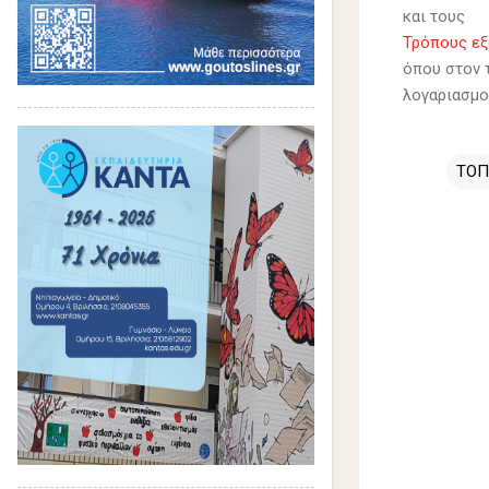
και τους
Τρόπους ε
όπου στον 
λογαριασμο
ΤΟΠ
Σ
χ
ό
λ
ι
α