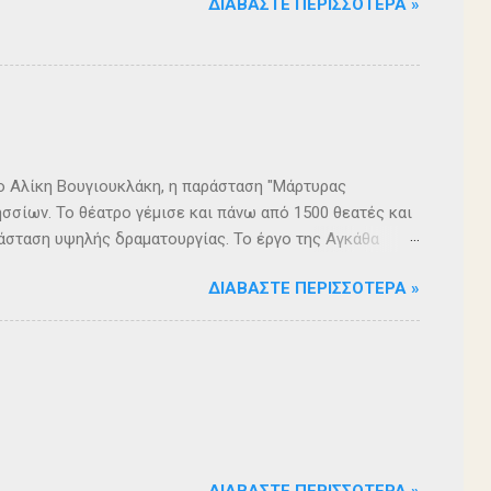
ΔΙΑΒΆΣΤΕ ΠΕΡΙΣΣΌΤΕΡΑ »
ρο Αλίκη Βουγιουκλάκη, η παράσταση "Μάρτυρας
σσίων. Το θέατρο γέμισε και πάνω από 1500 θεατές και
άσταση υψηλής δραματουργίας. Το έργο της Αγκάθα
. Η σασπένς, το μυστήριο, η πλοκή, οι μεγάλες
ΔΙΑΒΆΣΤΕ ΠΕΡΙΣΣΌΤΕΡΑ »
 ερωτήματα, σημάδεψαν όλους όσους παρακολούθησαν το
 για μία αναμφισβήτητα δυνατή παράσταση. Με τη
ρά σειρά ετών είναι υπεύθυνη του Α΄ Δημοτικού
οι ηθοποιοί: Αλέξανδρος Γεωργίου, Αλέξανδρος
ίου, Ευριπίδης Τσαούσογλου, Θοδωρής Σκληρός ,
ΔΙΑΒΆΣΤΕ ΠΕΡΙΣΣΌΤΕΡΑ »