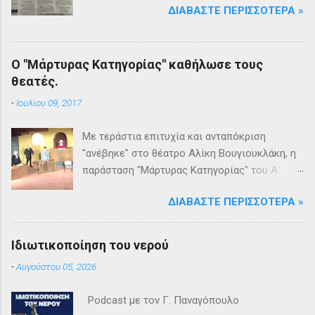
ΔΙΑΒΆΣΤΕ ΠΕΡΙΣΣΌΤΕΡΑ »
Ο "Μάρτυρας Κατηγορίας" καθήλωσε τους
θεατές.
-
Ιουλίου 09, 2017
Με τεράστια επιτυχία και ανταπόκριση
"ανέβηκε" στο θέατρο Αλίκη Βουγιουκλάκη, η
παράσταση "Μάρτυρας Κατηγορίας" του Α΄
Θεατρικού Εργαστηρίου του Δήμου
ΔΙΑΒΆΣΤΕ ΠΕΡΙΣΣΌΤΕΡΑ »
Βριλησσίων. Το θέατρο γέμισε και πάνω από
1500 θεατές και τις δύο βραδιές απόλαυσαν
κυριολεκτικά μία σπουδαία παράσταση
Ιδιωτικοποίηση του νερού
υψηλής δραματουργίας. Το έργο της Αγκάθα
-
Αυγούστου 05, 2026
Κρίστι καθήλωσε τους θεατρόφιλους σε όλη
τη διάρκειά του. Η σασπένς, το μυστήριο, η
Podcast με τον Γ. Παναγόπουλο
πλοκή, οι μεγάλες ανατροπές και ένα