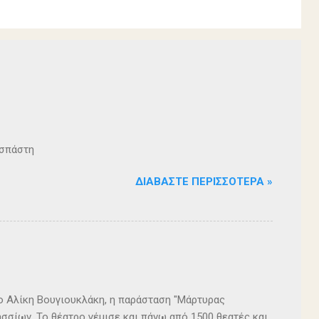
ζοσπάστη
ΔΙΑΒΆΣΤΕ ΠΕΡΙΣΣΌΤΕΡΑ »
ρο Αλίκη Βουγιουκλάκη, η παράσταση "Μάρτυρας
σσίων. Το θέατρο γέμισε και πάνω από 1500 θεατές και