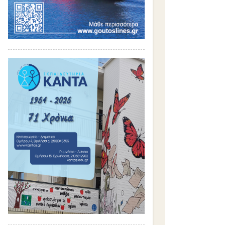
Σ
χ
ό
λ
ι
α