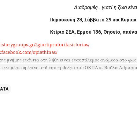
Διαδρομές… γιατί η ζωή είν
Παρασκευή 28, Σάββατο 29 και Κυριακ
Κτίριο ΣΕΑ, Ερμού 136, Θησείο, απέν
historygroups.gr/2g
iortiproforikisistorias/
gr.facebook.com/opi
athinas/
ης μνήμης ενάντια στη λήθη είναι ένας πόλεμος ανάμεσα στο φως 
 ενημέρωση έγινε από την πρόεδρο του ΟΚΠΑ κ. Βούλα Λάμπρο
ΑΤΑ