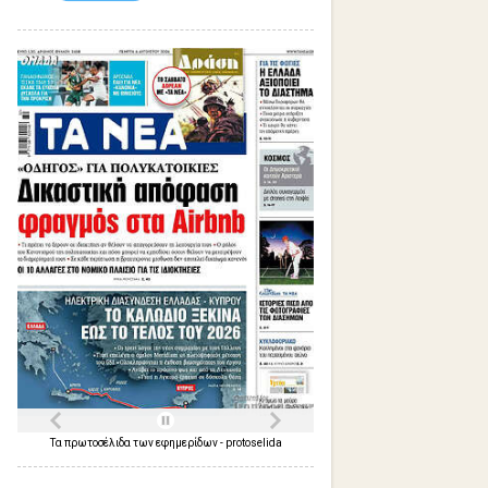
Τα
πρωτοσέλιδα
των
εφημερίδων
-
protoselida