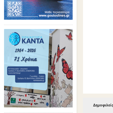
ι
α
Δημοφιλείς