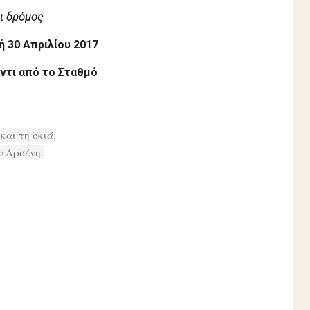
αι δρόμος
ή 30 Απριλίου 2017
αντι από το Σταθμό
και τη σκιά.
υ Αρσένη.