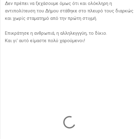
Δεν πρέπει να ξεχάσουμε όμως ότι και ολόκληρη η
αντιπολίτευση του Δήμου στάθηκε στο πλευρό τους διαρκώς
και χωρίς σταματημό από την πρώτη στιγμή.
Επικράτησε η ανθρωπιά, η αλληλεγγγύη, το δίκιο.
Και γι' αυτό είμαστε πολύ χαρούμενοι!
Σ
χ
ό
λ
ι
α