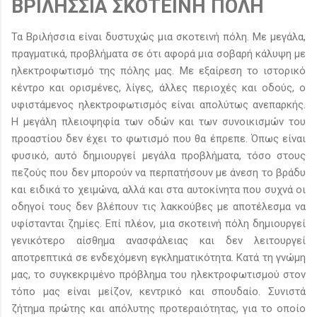
ΒΡΙΛΗΣΣΙΑ ΣΚΟΤΕΙΝΗ ΠΟΛΗ
Τα Βριλήσσια είναι δυστυχώς μια σκοτεινή πόλη. Με μεγάλα,
πραγματικά, προβλήματα σε ότι αφορά μια σοβαρή κάλυψη με
ηλεκτροφωτισμό της πόλης μας. Με εξαίρεση το ιστορικό
κέντρο και ορισμένες, λίγες, άλλες περιοχές και οδούς, ο
υφιστάμενος ηλεκτροφωτισμός είναι απολύτως ανεπαρκής.
Η μεγάλη πλειοψηφία των οδών και των συνοικισμών του
προαστίου δεν έχει το φωτισμό που θα έπρεπε. Όπως είναι
φυσικό, αυτό δημιουργεί μεγάλα προβλήματα, τόσο στους
πεζούς που δεν μπορούν να περπατήσουν με άνεση το βράδυ
και ειδικά το χειμώνα, αλλά και στα αυτοκίνητα που συχνά οι
οδηγοί τους δεν βλέπουν τις λακκούβες με αποτέλεσμα να
υφίστανται ζημίες. Επί πλέον, μια σκοτεινή πόλη δημιουργεί
γενικότερο αίσθημα ανασφάλειας και δεν λειτουργεί
αποτρεπτικά σε ενδεχόμενη εγκληματικότητα. Κατά τη γνώμη
μας, το συγκεκριμένο πρόβλημα του ηλεκτροφωτισμού στον
τόπο μας είναι μείζον, κεντρικό και σπουδαίο. Συνιστά
ζήτημα πρώτης και απόλυτης προτεραιότητας, για το οποίο