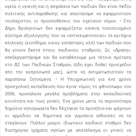
υγεία, η υγιεινή και η ασφάλεια των παιδιών δεν είναι πεδίο
πολιτικής αντιπαράθεσης και απαιτήσαμε να εφαρμοστούν
τουλάχιστον, οι προϋποθέσεις του σχετικού νόμου. • Στο
Δήμο Βριλησσίων δεν εφαρμόζεται κανένα τυποποιημένο
σύστημα αξιολόγησης που να «αντικειμενοποιεί» τα κριτήρια
επιλογής (εισόδημα, οικογ. κατάσταση, κλπ) των παιδιών που
θα γίνουν δεκτά στους παιδικούς σταθμούς. Ως «Δράση»,
επεξεργαστήκαμε και θα καταθέσουμε μια τέτοια πρόταση
στο ΔΣ των Παιδικών Σταθμών, (ήδη έχει δοθεί προσχέδιο
από την εκπρόσωπό μας), ώστε να αντιμετωπιστούν τα
παραπάνω ζητούμενα. • Η Υποχρεωτική για ένα χρόνο
προσχολική εκπαίδευση που έγινε νόμος το φθινόπωρο του
2006, προκάλεσε μεγάλα προβλήματα στην εκπαιδευτική
κοινότητα και τους γονείς. Ένα χρόνο μετά, τα περισσότερα
δημόσια νηπιαγωγεία δεν δέχτηκαν τα προνήπια και ψάχνουν
οι αρμόδιοι σε δημοτικά και γυμνάσια αίθουσες να τα
στεγάσουν. Πολλοί μικροί ιδιωτικοί παιδικοί σταθμοί δεν
διατήρησαν τμήματα νηπίων με αποτέλεσμα οι γονείς να