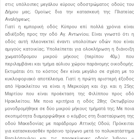
στις υπόλοιπες μεγάλου εύρους οδοστρώματος οδούς του
Δήμου μας; Ομοίως δια την κατασκευή της Πλατείας
Αναλήψεως.
Γιατί η εμπορική οδός Κύπρου επί πολλά χρόνια είναι
αδιέξοδη προς την οδό Αγ. Αντωνίου; Είναι γνωστό ότι η
οδός αυτή πλεονεκτεί έναντι υπολοίπων οδών που είναι
αμιγούς κατοικίας; Υπολείπεται για ολοκλήρωση η διάνοιξη
χωματόδρομου μικρού μήκους (περίπου 40μ.) που
περιλαμβάνει και τμήμα αύλιου χώρου παράνομης οικοδομής.
Εκτιμάται ότι το κόστος δεν είναι μεγάλο σε σχέση με το
κυκλοφοριακό αποτέλεσμα. Γιατί η πρώτη αριστερή έξοδος
από Ηρακλείτου να είναι η Μερκούρη και όχι και η 25ης
Μαρτίου που είναι προέκταση της Φιλίππου προς οδό
Ηρακλείτου; Με ποια κριτήρια η οδός 28ης Οκτωβρίου
μονοδρομήθηκε σε δύο μικρού μήκους τμήματά της; Με ποια
σκοπιμότητα διαμορφώθηκε ο κόμβος στη διασταύρωση της
οδού Μακεδονίας με παράδρομο Αττικής Οδού; Πρόκειται
για κατασκευασθέν πράσινο τρίγωνο μετά το πολυκατάστημα
Βασιλόπουλου και τις παρακείμενες οδούς Ίμβρου –