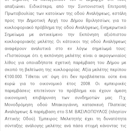
απαξιώνει. Ειδικότερα, από την Συντονιστική Επιτροπή
Πρωτοβουλίας των κατοίκων της οδού Αναλήψεως, εστάλη
προς την Δημοτική Αρχή του Δήμου Βριλησσίων, για το
κυκλοφοριακό πρόβλημα της οδού Αναλήψεως, Ενημερωτικό
Σημείωμα με αντικείμενο την Εκπόνηση αξιόπιστου
κυκλοφοριακής μελέτης. Οι κάτοικοι της οδού Αναλήψεως
αναφέρουν αναλυτικά στο εν λόγω σημείωμά τους:
«Πιστεύουμε ότι η εκπόνηση μελέτης είναι ο ακρογωνιαίος
λίθος για οποιαδήποτε σχετική παρέμβαση του Δήμου με
σκοπό τη βελτίωση της κυκλοφορίας. Αξία μελέτης περίπου
€100.000. Τίθεται υπ΄ όψη ότι δεν προβλέπεται ούτε ένα
ευρώ για το οικονομικό έτος 2008. Οι εμπειρικές
παρεμβάσεις επιτείνουν το πρόβλημα και έχουν άμεση
οικονομική επιβάρυνση των συνδημοτών μας. Π.χ.
Μονοδρόμηση οδού Μπακογιάννη, κατασκευή Πλατείας
Αναλήψεως & παρέμβαση στο S.M. ΒΑΣΙΛΟΠΟΥΛΟΣ (πλησίον
Αττικής Οδού). Έμπειρος Μελετητής έχει τη δυνατότητα
σύνταξης ανάλογης μελέτης ανά πάσα στιγμή κάνοντας τις