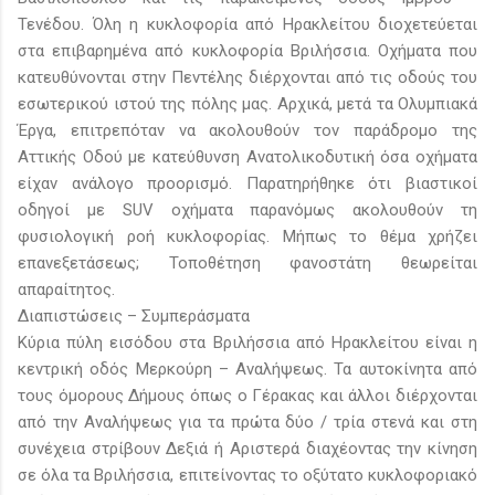
Τενέδου. Όλη η κυκλοφορία από Ηρακλείτου διοχετεύεται
στα επιβαρημένα από κυκλοφορία Βριλήσσια. Οχήματα που
κατευθύνονται στην Πεντέλης διέρχονται από τις οδούς του
εσωτερικού ιστού της πόλης μας. Αρχικά, μετά τα Ολυμπιακά
Έργα, επιτρεπόταν να ακολουθούν τον παράδρομο της
Αττικής Οδού με κατεύθυνση Ανατολικοδυτική όσα οχήματα
είχαν ανάλογο προορισμό. Παρατηρήθηκε ότι βιαστικοί
οδηγοί με SUV οχήματα παρανόμως ακολουθούν τη
φυσιολογική ροή κυκλοφορίας. Μήπως το θέμα χρήζει
επανεξετάσεως; Τοποθέτηση φανοστάτη θεωρείται
απαραίτητος.
Διαπιστώσεις – Συμπεράσματα
Κύρια πύλη εισόδου στα Βριλήσσια από Ηρακλείτου είναι η
κεντρική οδός Μερκούρη – Αναλήψεως. Τα αυτοκίνητα από
τους όμορους Δήμους όπως ο Γέρακας και άλλοι διέρχονται
από την Αναλήψεως για τα πρώτα δύο / τρία στενά και στη
συνέχεια στρίβουν Δεξιά ή Αριστερά διαχέοντας την κίνηση
σε όλα τα Βριλήσσια, επιτείνοντας το οξύτατο κυκλοφοριακό