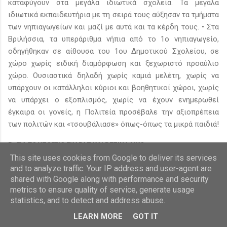
καταφύγουν στα μεγάλα ιδιωτικά σχολεία. Τα μεγάλα
ιδιωτικά εκπαιδευτήρια με τη σειρά τους αύξησαν τα τμήματα
των νηπιαγωγείων και μαζί με αυτά και τα κέρδη τους. • Στα
Βριλήσσια, τα υπεράριθμα νήπια από το 1ο νηπιαγωγείο,
οδηγήθηκαν σε αίθουσα του 1ου Δημοτικού Σχολείου, σε
χώρο χωρίς ειδική διαμόρφωση και ξεχωριστό προαύλιο
χώρο. Ουσιαστικά δηλαδή χωρίς καμιά μελέτη, χωρίς να
υπάρχουν οι κατάλληλοι κύριοι και βοηθητικοί χώροι, χωρίς
να υπάρχει ο εξοπλισμός, χωρίς να έχουν ενημερωθεί
έγκαιρα οι γονείς, η Πολιτεία προσέβαλε την αξιοπρέπεια
των πολιτών και «τσουβάλιασε» όπως-όπως τα μικρά παιδιά!
Β. ΓΙΑ ΤΟ ΥΠΟΓΕΙΟ ΓΚΑΡΑΖ ΚΑΙ ΒΕΖΙΝΑΔΙΚΟ
Με αφορμή την κατασκευή υπόγειου γκαράζ και βενζινάδικου
This site uses cookies from Google to deliver its services
and to analyze traffic. Your IP address and user-agent are
στον επιβαρυμένο άξονα της Λ. Πεντέλης, ερωτάται η
shared with Google along with performance and security
Διοίκηση:1. Εάν προβληματίζεται για την επιβάρυνση που θα
metrics to ensure quality of service, generate usage
επιφέρει στο κυκλοφοριακό της πόλης μας και την ποιότητα
statistics, and to detect and address abuse.
ζωής μια τέτοια εξέλιξη, με δεδομένο τον υψηλό
LEARN MORE
GOT IT
κυκλοφοριακό φόρτο και την υπερπληθώρα των