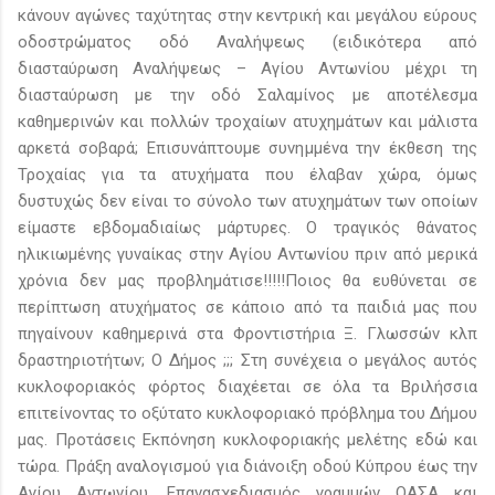
κάνουν αγώνες ταχύτητας στην κεντρική και μεγάλου εύρους
οδοστρώματος οδό Αναλήψεως (ειδικότερα από
διασταύρωση Αναλήψεως – Αγίου Αντωνίου μέχρι τη
διασταύρωση με την οδό Σαλαμίνος με αποτέλεσμα
καθημερινών και πολλών τροχαίων ατυχημάτων και μάλιστα
αρκετά σοβαρά; Επισυνάπτουμε συνημμένα την έκθεση της
Τροχαίας για τα ατυχήματα που έλαβαν χώρα, όμως
δυστυχώς δεν είναι το σύνολο των ατυχημάτων των οποίων
είμαστε εβδομαδιαίως μάρτυρες. Ο τραγικός θάνατος
ηλικιωμένης γυναίκας στην Αγίου Αντωνίου πριν από μερικά
χρόνια δεν μας προβλημάτισε!!!!!Ποιος θα ευθύνεται σε
περίπτωση ατυχήματος σε κάποιο από τα παιδιά μας που
πηγαίνουν καθημερινά στα Φροντιστήρια Ξ. Γλωσσών κλπ
δραστηριοτήτων; Ο Δήμος ;;; Στη συνέχεια ο μεγάλος αυτός
κυκλοφοριακός φόρτος διαχέεται σε όλα τα Βριλήσσια
επιτείνοντας το οξύτατο κυκλοφοριακό πρόβλημα του Δήμου
μας. Προτάσεις Εκπόνηση κυκλοφοριακής μελέτης εδώ και
τώρα. Πράξη αναλογισμού για διάνοιξη οδού Κύπρου έως την
Αγίου Αντωνίου. Επανασχεδιασμός γραμμών ΟΑΣΑ και