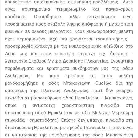
απαραίτητες επιστημονικές εκτιμήσεις-προβλέψεις. Αυτό
είναι επιστημονικά τεκμηριωμένο και παγκο-σμίως
αποδεκτό. Οποιαδήποτε άλλα επιχειρήματα είναι
προσχηματικά προς αναβολή λήψης απόφασης ή μετατόπιση
ευθυνών σε άλλους μελλοντικά. Κάθε κυκλοφοριακή μελέτη
έχει περιορισμένη ισχύ και χρειάζεται τροποποιήσεις –
προσαρμογές ανάλογα με τις κυκλοφοριακές εξελίξεις στο
Δήμο μας και στην ευρύτερη περιοχή π.χ. διακοπή -
λειτουργία Σταθμού Μετρό Δουκίσης Πλακεντίας. Ενδεικτικά
παραδείγματα και ερωτήματα συνδημοτών μας της οδού
Αναλήψεως: Με ποια κριτήρια και ποια μελέτη
μονοδρομήθηκε η οδός Μπακογιάννη; Ομοίως δια την
κατασκευή της Πλατείας Αναλήψεως. Γιατί δεν υπάρχει
πινακίδα στη διασταύρωση οδού Ηρακλείτου – Μπακογιάννη,
όπως η αντίστοιχη χαρακτηριστική πινακίδα στη
διασταύρωση οδού Ηρακλείτου με οδό Μελίνας Μερκούρη
(πινακίδα –σηματοδότης); Επίσης δεν υπάρχει πινακίδα στη
διασταύρωση Ηρακλείτου με την οδό Παναγούλη. Ποιες είναι
οι επιπτώσεις της μονοδρόμησης της οδού Μπακογιάννη