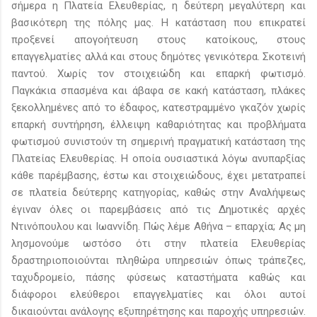
σήμερα η Πλατεία Ελευθερίας, η δεύτερη μεγαλύτερη και
βασικότερη της πόλης μας. Η κατάσταση που επικρατεί
προξενεί απογοήτευση στους κατοίκους, στους
επαγγελματίες αλλά και στους δημότες γενικότερα. Σκοτεινή
παντού. Χωρίς τον στοιχειώδη και επαρκή φωτισμό.
Παγκάκια σπασμένα και άβαφα σε κακή κατάσταση, πλάκες
ξεκολλημένες από το έδαφος, κατεστραμμένο γκαζόν χωρίς
επαρκή συντήρηση, έλλειψη καθαριότητας και προβλήματα
φωτισμού συνιστούν τη σημερινή πραγματική κατάσταση της
Πλατείας Ελευθερίας. Η οποία ουσιαστικά λόγω ανυπαρξίας
κάθε παρέμβασης, έστω και στοιχειώδους, έχει μετατραπεί
σε πλατεία δεύτερης κατηγορίας, καθώς στην Αναλήψεως
έγιναν όλες οι παρεμβάσεις από τις Δημοτικές αρχές
Ντινόπουλου και Ιωαννίδη. Πώς λέμε Αθήνα – επαρχία; Ας μη
λησμονούμε ωστόσο ότι στην πλατεία Ελευθερίας
δραστηριοποιούνται πληθώρα υπηρεσιών όπως τράπεζες,
ταχυδρομείο, πάσης φύσεως καταστήματα καθώς και
διάφοροι ελεύθεροι επαγγελματίες και όλοι αυτοί
δικαιούνται ανάλογης εξυπηρέτησης και παροχής υπηρεσιών.