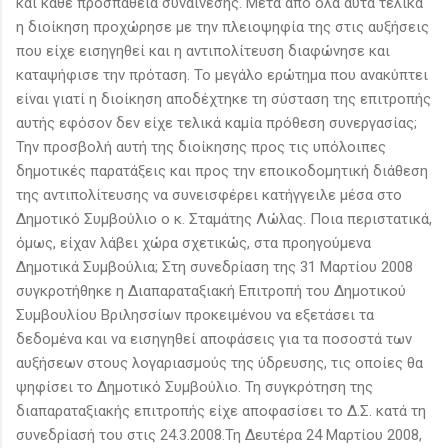
και κάθε προσπάθεια συναίνεσης. Μετά από όλα αυτά τελικά
η διοίκηση προχώρησε με την πλειοψηφία της στις αυξήσεις
που είχε εισηγηθεί και η αντιπολίτευση διαφώνησε και
καταψήφισε την πρόταση. Το μεγάλο ερώτημα που ανακύπτει
είναι γιατί η διοίκηση αποδέχτηκε τη σύσταση της επιτροπής
αυτής εφόσον δεν είχε τελικά καμία πρόθεση συνεργασίας;
Την προσβολή αυτή της διοίκησης προς τις υπόλοιπες
δημοτικές παρατάξεις και προς την εποικοδομητική διάθεση
της αντιπολίτευσης να συνεισφέρει κατήγγειλε μέσα στο
Δημοτικό Συμβούλιο ο κ. Σταμάτης Λώλας. Ποια περιστατικά,
όμως, είχαν λάβει χώρα σχετικώς, στα προηγούμενα
Δημοτικά Συμβούλια; Στη συνεδρίαση της 31 Μαρτίου 2008
συγκροτήθηκε η Διαπαραταξιακή Επιτροπή του Δημοτικού
Συμβουλίου Βριλησσίων προκειμένου να εξετάσει τα
δεδομένα και να εισηγηθεί αποφάσεις για τα ποσοστά των
αυξήσεων στους λογαριασμούς της ύδρευσης, τις οποίες θα
ψηφίσει το Δημοτικό Συμβούλιο. Τη συγκρότηση της
διαπαραταξιακής επιτροπής είχε αποφασίσει το Δ.Σ. κατά τη
συνεδρίασή του στις 24.3.2008.Τη Δευτέρα 24 Μαρτίου 2008,