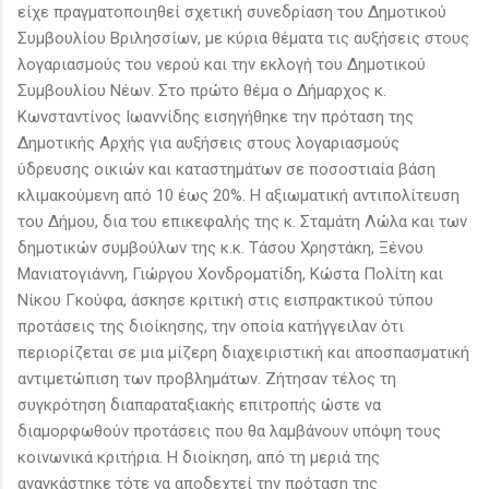
είχε πραγματοποιηθεί σχετική συνεδρίαση του Δημοτικού
Συμβουλίου Βριλησσίων, με κύρια θέματα τις αυξήσεις στους
λογαριασμούς του νερού και την εκλογή του Δημοτικού
Συμβουλίου Νέων. Στο πρώτο θέμα ο Δήμαρχος κ.
Κωνσταντίνος Ιωαννίδης εισηγήθηκε την πρόταση της
Δημοτικής Αρχής για αυξήσεις στους λογαριασμούς
ύδρευσης οικιών και καταστημάτων σε ποσοστιαία βάση
κλιμακούμενη από 10 έως 20%. Η αξιωματική αντιπολίτευση
του Δήμου, δια του επικεφαλής της κ. Σταμάτη Λώλα και των
δημοτικών συμβούλων της κ.κ. Τάσου Χρηστάκη, Ξένου
Μανιατογιάννη, Γιώργου Χονδροματίδη, Κώστα Πολίτη και
Νίκου Γκούφα, άσκησε κριτική στις εισπρακτικού τύπου
προτάσεις της διοίκησης, την οποία κατήγγειλαν ότι
περιορίζεται σε μια μίζερη διαχειριστική και αποσπασματική
αντιμετώπιση των προβλημάτων. Ζήτησαν τέλος τη
συγκρότηση διαπαραταξιακής επιτροπής ώστε να
διαμορφωθούν προτάσεις που θα λαμβάνουν υπόψη τους
κοινωνικά κριτήρια. Η διοίκηση, από τη μεριά της
αναγκάστηκε τότε να αποδεχτεί την πρόταση της