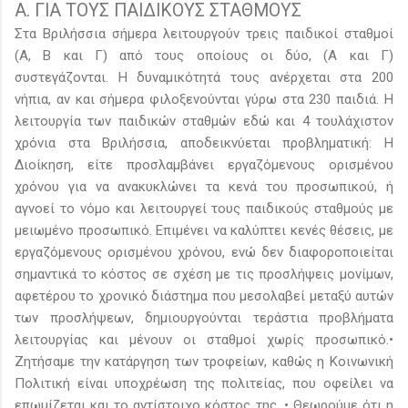
Α. ΓΙΑ ΤΟΥΣ ΠΑΙΔΙΚΟΥΣ ΣΤΑΘΜΟΥΣ
Στα Βριλήσσια σήμερα λειτουργούν τρεις παιδικοί σταθμοί
(Α, Β και Γ) από τους οποίους οι δύο, (Α και Γ)
συστεγάζονται. Η δυναμικότητά τους ανέρχεται στα 200
νήπια, αν και σήμερα φιλοξενούνται γύρω στα 230 παιδιά. Η
λειτουργία των παιδικών σταθμών εδώ και 4 τουλάχιστον
χρόνια στα Βριλήσσια, αποδεικνύεται προβληματική: Η
Διοίκηση, είτε προσλαμβάνει εργαζόμενους ορισμένου
χρόνου για να ανακυκλώνει τα κενά του προσωπικού, ή
αγνοεί το νόμο και λειτουργεί τους παιδικούς σταθμούς με
μειωμένο προσωπικό. Επιμένει να καλύπτει κενές θέσεις, με
εργαζόμενους ορισμένου χρόνου, ενώ δεν διαφοροποιείται
σημαντικά το κόστος σε σχέση με τις προσλήψεις μονίμων,
αφετέρου το χρονικό διάστημα που μεσολαβεί μεταξύ αυτών
των προσλήψεων, δημιουργούνται τεράστια προβλήματα
λειτουργίας και μένουν οι σταθμοί χωρίς προσωπικό.•
Ζητήσαμε την κατάργηση των τροφείων, καθώς η Κοινωνική
Πολιτική είναι υποχρέωση της πολιτείας, που οφείλει να
επωμίζεται και το αντίστοιχο κόστος της. • Θεωρούμε ότι η