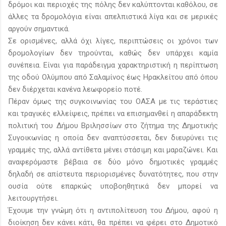
δρόμοι και περιοχές της πόλης δεν καλύπτονται καθόλου, σε
άλλες τα δρομολόγια είναι απελπιστικά λίγα και σε μερικές
αργούν σημαντικά.
Σε ορισμένες, αλλά όχι λίγες, περιπτώσεις οι χρόνοι των
δρομολογίων δεν τηρούνται, καθώς δεν υπάρχει καμία
συνέπεια. Είναι για παράδειγμα χαρακτηριστική η περίπτωση
της οδού Ολύμπου από Σαλαμίνος έως Ηρακλείτου από όπου
δεν διέρχεται κανένα λεωφορείο ποτέ.
Πέραν όμως της συγκοινωνίας του ΟΑΣΑ με τις τεράστιες
και τραγικές ελλείψεις, πρέπει να επισημανθεί η απαράδεκτη
πολιτική του Δήμου Βριλησσίων στο ζήτημα της Δημοτικής
Συγοικωνίας η οποία δεν αναπτύσσεται, δεν διευρύνει τις
γραμμές της, αλλά αντίθετα μένει στάσιμη και μαραζώνει. Και
αναφερόμαστε βέβαια σε δύο μόνο δημοτικές γραμμές
δηλαδή σε απίστευτα περιορισμένες δυνατότητες, που στην
ουσία ούτε επαρκώς υποβοηθητικά δεν μπορεί να
λειτουργτήσει.
Έχουμε την γνώμη ότι η αντιπολίτευση του Δήμου, αφού η
διοίκηση δεν κάνει κάτι, θα πρέπει να φέρει στο Δημοτικό