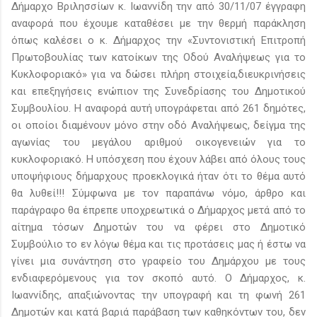
Δήμαρχο Βριλησσίων κ. Ιωαννίδη την από 30/11/07 έγγραφη
αναφορά που έχουμε καταθέσει με την θερμή παράκληση
όπως καλέσει ο κ. Δήμαρχος την «Συντονιστική Επιτροπή
Πρωτοβουλίας των κατοίκων της Οδού Αναλήψεως για το
Κυκλοφοριακό» για να δώσει πλήρη στοιχεία,διευκρινήσεις
και επεξηγήσεις ενώπιον της Συνεδρίασης του Δημοτικού
Συμβουλίου. Η αναφορά αυτή υπογράφεται από 261 δημότες,
οι οποίοι διαμένουν μόνο στην οδό Αναλήψεως, δείγμα της
αγωνίας του μεγάλου αριθμού οικογενειών για το
κυκλοφοριακό. Η υπόσχεση που έχουν λάβει από όλους τους
υποψήφιους δήμαρχους προεκλογικά ήταν ότι το θέμα αυτό
θα λυθεί!!! Σύμφωνα με τον παραπάνω νόμο, άρθρο και
παράγραφο θα έπρεπε υποχρεωτικά ο Δήμαρχος μετά από το
αίτημα τόσων Δημοτών του να φέρει στο Δημοτικό
Συμβούλιο το εν λόγω θέμα και τις προτάσεις μας ή έστω να
γίνει μια συνάντηση στο γραφείο του Δημάρχου με τους
ενδιαφερόμενους για τον σκοπό αυτό. Ο Δήμαρχος, κ.
Ιωαννίδης, απαξιώνοντας την υπογραφή και τη φωνή 261
Δημοτών και κατά βαριά παράβαση των καθηκόντων του, δεν