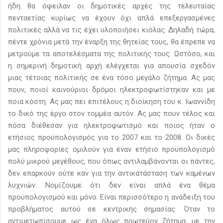
ήδη θα όφειλαν οι δημοτικές αρχές της τελευταίας
πενταετίας κυρίως να έχουν όχι απλά επεξεργασμένες
πολιτικές αλλά να τις έχει υλοποιήσει κιόλας. Δηλαδή τώρα,
πέντε χρόνια μετά την έναρξη της θητείας τους, θα έπρεπε να
μετρούμε τα αποτελέσματα της πολιτικής τους. Ωστόσο, και
η σημερινή δημοτική αρχή ελέγχεται για απουσία σχεδόν
μιας τέτοιας πολιτικής σε ένα τόσο μεγάλο ζήτημα. Ας μας
πουν, ποιοί καινούριοι δρόμοι ηλεκτροφωτίστηκαν και με
ποια κόστη. Ας μας πει επιτέλους η διοίκηση του κ. Ιωαννίδη
το δικό της έργο στον τομμέα αυτόν. Ας μας πουν τέλος και
πόσα διέθεσαν για ηλεκτροφωτισμό και ποιος ήταν ο
ετήσιος προϋπολογισμός για το 2007 και το 2008. Οι δικές
μας πληροφορίες ομιλούν για έναν ετήσιο προϋπολογισμό
πολύ μικρού μεγέθους, που όπως αντιλαμβάνονται οι πάντες,
δεν επαρκούν ούτε καν για την αντικατάσταση των καμένων
λυχνιών. Νομίζουμε ότι δεν είναι απλά ένα θέμα
προϋπολογισμού και μόνο. Είναι περισσότερο η ανάδειξη του
προβλήματος αυτού σε κεντρικής σημασίας. Όταν το
αντιμετωπίσουμε ως ένα όλως πρωτεύον ζήτημα, με την