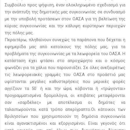
Συμβούλιο προς ψήφιση, έναν ολοκληρωμένο σχεδιασμό για
την ανάπτυξη της δημοτικής μας συγκοινωνίας σε συνδυασμό
με την υποβολή προτάσεων στον ΟΑΣΑ για τη βελτίωση της
κύριας συγκοινωνίας και την κάλυψη ευρύτερων περιοχών
της πόλης μας.
Περαιτέρω, πληθαίνουν συνεχώς τα παράπονα που δέχεται η
εφημερίδα μας από κατοίκους της πόλης μας, για τα
προβλήματα της συγκοινωνίας με τα λεωφορεία του ΟΑΣΑ. Η
κατάσταση έχει φτάσει στο απροχώρητο και ο κόσμος
φωνάζει για τα χάλια που παρουσιάζει. Σε όλες ανεξαιρέτως
τις λεωφορειακές γραμμές του ΟΑΣΑ στο προάστιό μας
υφίστανται μεγάλες καθυστερήσεις που μερικές φορές
αγγίζουν τα 50΄ ή και την ώρα, κόβονται ή «τρώγονται»
προγραμματισμένα δρομολόγια, οι επιβάτες μεταφέρονται
σαν «σαρδέλες» με αποτέλεσμα οι δημότες να
ταλαιπωρούνται κατά τρόπο απερίγραπτο.Οι κάτοικοι των
Βριλησσίων που χρησιμοποιούν τη δημόσια συγκοινωνία
είναι αγανακτισμένοι και εξοργισμένοι. Είναι γεγονός ότι