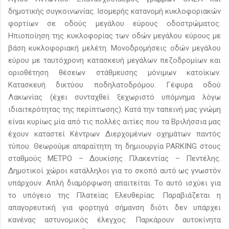
δημοτικής συγκοινωνίας. Ισομερής κατανομή κυκλοφοριακών
φορτίων σε οδούς μεγάλου εύρους οδοστρώματος.
Ηπιοποίηση της κυκλοφορίας των οδών μεγάλου εύρους με
βάση κυκλοφοριακή μελέτη. Μονοδρομήσεις οδών μεγάλου
εύρου με ταυτόχρονη κατασκευή μεγάλων πεζοδρομίων και
οριοθέτηση θέσεων στάθμευσης μόνιμων κατοίκων.
Κατασκευή δικτύου ποδηλατοδρόμου. Γέφυρα οδού
Λακωνίας (έχει συνταχθεί ξεχωριστό υπόμνημα λόγω
ιδιαιτερότητας της περίπτωσης). Κατά την ταπεινή μας γνώμη
είναι κυρίως μία από τις πολλές αιτίες που τα Βριλήσσια μας
έχουν καταστεί Κέντρων Διερχομένων οχημάτων παντός
τύπου. Θεωρούμε απαραίτητη τη δημιουργία PARKING στους
σταθμούς ΜΕΤΡΟ – Δουκίσης Πλακεντίας – Πεντέλης.
Δημοτικοί χώροι κατάλληλοι για το σκοπό αυτό ως γνωστόν
υπάρχουν. Απλή διαμόρφωση απαιτείται. Το αυτό ισχύει για
το υπόγειο της Πλατείας Ελευθερίας. Παραβιάζεται η
απαγορευτική για φορτηγά σήμανση διότι δεν υπάρχει
κανένας αστυνομικός έλεγχος. Παρκάρουν αυτοκίνητα