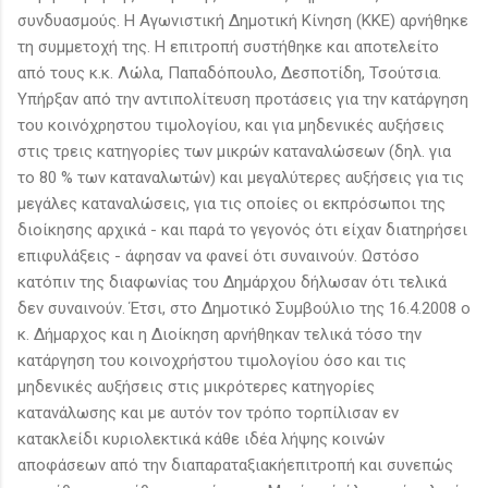
συνδυασμούς. Η Αγωνιστική Δημοτική Κίνηση (ΚΚΕ) αρνήθηκε
τη συμμετοχή της. Η επιτροπή συστήθηκε και αποτελείτο
από τους κ.κ. Λώλα, Παπαδόπουλο, Δεσποτίδη, Τσούτσια.
Υπήρξαν από την αντιπολίτευση προτάσεις για την κατάργηση
του κοινόχρηστου τιμολογίου, και για μηδενικές αυξήσεις
στις τρεις κατηγορίες των μικρών καταναλώσεων (δηλ. για
το 80 % των καταναλωτών) και μεγαλύτερες αυξήσεις για τις
μεγάλες καταναλώσεις, για τις οποίες οι εκπρόσωποι της
διοίκησης αρχικά - και παρά το γεγονός ότι είχαν διατηρήσει
επιφυλάξεις - άφησαν να φανεί ότι συναινούν. Ωστόσο
κατόπιν της διαφωνίας του Δημάρχου δήλωσαν ότι τελικά
δεν συναινούν. Έτσι, στο Δημοτικό Συμβούλιο της 16.4.2008 ο
κ. Δήμαρχος και η Διοίκηση αρνήθηκαν τελικά τόσο την
κατάργηση του κοινοχρήστου τιμολογίου όσο και τις
μηδενικές αυξήσεις στις μικρότερες κατηγορίες
κατανάλωσης και με αυτόν τον τρόπο τορπίλισαν εν
κατακλείδι κυριολεκτικά κάθε ιδέα λήψης κοινών
αποφάσεων από την διαπαραταξιακήεπιτροπή και συνεπώς