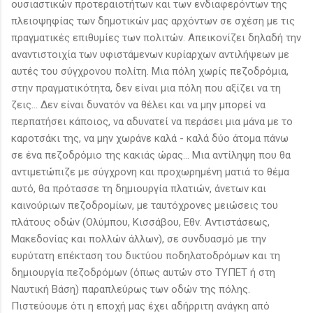
ουσιαστικών προτεραιοτήτων και των ενδιαφερόντων της
πλειοψηφίας των δημοτικών μας αρχόντων σε σχέση με τις
πραγματικές επιθυμίες των πολιτών. Απεικονίζει δηλαδή την
αναντιστοιχία των υφιστάμενων κυρίαρχων αντιλήψεων με
αυτές του σύγχρονου πολίτη. Μια πόλη χωρίς πεζοδρόμια,
στην πραγματικότητα, δεν είναι μια πόλη που αξίζει να τη
ζεις... Δεν είναι δυνατόν να θέλει και να μην μπορεί να
περπατήσει κάποιος, να αδυνατεί να περάσει μια μάνα με το
καροτσάκι της, να μην χωράνε καλά - καλά δύο άτομα πάνω
σε ένα πεζοδρόμιο της κακιάς ώρας... Μια αντίληψη που θα
αντιμετώπιζε με σύγχρονη και προχωρημένη ματιά το θέμα
αυτό, θα πρότασσε τη δημιουργία πλατιών, άνετων και
καινούριων πεζοδρομίων, με ταυτόχρονες μειώσεις του
πλάτους οδών (Ολύμπου, Κισσάβου, Εθν. Αντιστάσεως,
Μακεδονίας και πολλών άλλων), σε συνδυασμό με την
ευρύτατη επέκταση του δικτύου ποδηλατοδρόμων και τη
δημιουργία πεζοδρόμων (όπως αυτών στο ΤΥΠΕΤ ή στη
Ναυτική Βάση) παραπλεύρως των οδών της πόλης.
Πιστεύουμε ότι η εποχή μας έχει αδήρριτη ανάγκη από