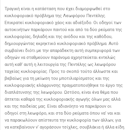
Τραγική είναι η κατάσταση που έχει διαμορφωθεί στο
κυκλοφοριακό πρόβλημα της Λεωφόρου Πεντέλης.
Επικρατεί κυκλοφοριακό χάος και αδιέξοδο. Οι οδηγοί των
αυτοκινήτων παρκάρουν παντού και από τα δύο ρεύματα της
κυκλοφορίας, δηλαδή και της ανόδου και της καθόδου,
δημιουργώντας εκρηκτικό κυκλοφοριακό πρόβλημα. Αυτό
συμβαίνει διότι με την απαράδεκτη αυτή συμπεριφορά των
οδηγών να σταθμεύουν παράνομα αχρηστεύεται εντελώς
αυτή καθ' αυτή η λειτουργία της Πεντέλης ως λεωφόρου
ταχείας κυκλοφορίας. Προς το σκοπό τούτο άλλωστε και
βεβαίως για τη μείωση του μποτιλιαρίσματος και της
κυκλοφοριακής ελάφρυνσης πραγματοποιήθηκε το έργο της
διαπλάτυνσης της λεωφόρου. Ωστόσο, είναι ένα θέμα που
άπτεται καθαρά της κυκλοφοριακής αγωγής όλων μας αλλά
και της παιδείας μας. Είναι αδιανόητο να παρκάρουν οι
οδηγοί στη λεωφόρο, και στα δύο ρεύματα όπου να’ ναι και
να παρακωλύουν απίστευτα την κυκλοφορία των άλλων, για
να κατεβαίνουν ν' αγοράσουν τσίχλες, σουβλάκια ή άλλα είδη.