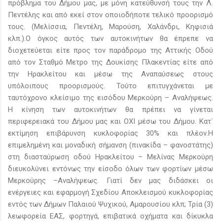
πρόβλημα του Δήμου μας, με μόνη κατεύθυνσή τους την Λ.
Πεντέλης και από εκεί στον οποιοδήποτε τελικό προορισμό
τους. (Μελίσσια, Πεντέλη, Μαρούση, Χαλάνδρι, Κηφισιά
κλπ.).Ο όγκος αυτός των αυτοκινήτων θα έπρεπε να
διοχετεύεται είτε προς τον παράδρομο της Αττικής Οδού
από τον Σταθμό Μετρο της Δουκίσης Πλακεντίας είτε από
την Ηρακλείτου και μέσω της Αναπαύσεως στους
υπόλοιπους προορισμούς. Τούτο επιτυγχάνεται με
ταυτόχρονο κλείσιμο της εισόδου Μερκούρη – Αναλήψεως.
Η κίνηση των αυτοκινήτων θα πρέπει να γίνεται
περιφερειακά του Δήμου μας και ΟΧΙ μέσω του Δήμου. Κατ΄
εκτίμηση επιβάρυνση κυκλοφορίας 30% και πλέον.Η
επιμελημένη και μοναδική σήμανση (πινακίδα – φανοστάτης)
στη διασταύρωση οδού Ηρακλείτου – Μελίνας Μερκούρη
διευκολύνει εντόνως την είσοδο όλων των φορτίων μέσω
Μερκούρης –Αναλήψεως. Γιατί δεν μας διδάσκει οι
ενέργειες και εφαρμογή Σχεδίου Αποκλεισμού κυκλοφορίας
εντός των Δήμων Παλαιού Ψυχικού, Αμαρουσίου κλπ; Τρία (3)
λεωφορεία ΕΑΣ, φορτηγά, επιβατικά οχήματα και δίκυκλα